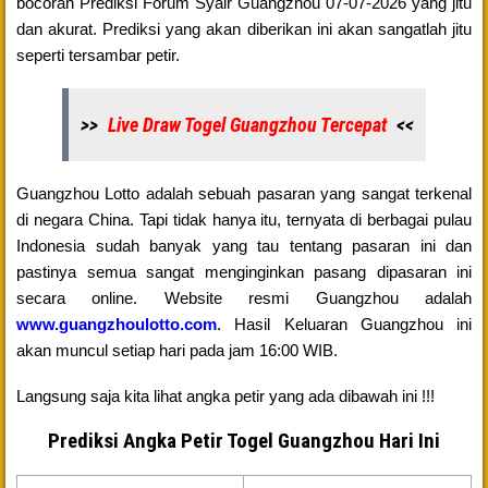
bocoran Prediksi Forum Syair Guangzhou 07-07-2026 yang jitu
dan akurat. Prediksi yang akan diberikan ini akan sangatlah jitu
seperti tersambar petir.
>>
Live Draw Togel Guangzhou Tercepat
<<
Guangzhou Lotto adalah sebuah pasaran yang sangat terkenal
di negara China. Tapi tidak hanya itu, ternyata di berbagai pulau
Indonesia sudah banyak yang tau tentang pasaran ini dan
pastinya semua sangat menginginkan pasang dipasaran ini
secara online. Website resmi Guangzhou adalah
www.guangzhoulotto.com
. Hasil Keluaran Guangzhou ini
akan muncul setiap hari pada jam 16:00 WIB.
Langsung saja kita lihat angka petir yang ada dibawah ini !!!
Prediksi Angka Petir Togel Guangzhou Hari Ini