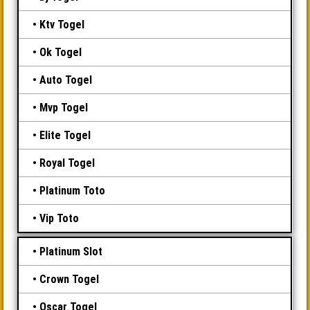
Ktv Togel
Ok Togel
Auto Togel
Mvp Togel
Elite Togel
Royal Togel
Platinum Toto
Vip Toto
Platinum Slot
Crown Togel
Oscar Togel