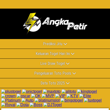
Prediksi Jitu
Keluaran Togel Hari Ini
Live Draw Togel
Pengeluaran Toto Pools
Data Toto 2025