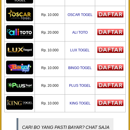
Rp. 10.000
OSCAR TOGEL
Rp. 20.000
ALI TOTO
Rp. 10.000
LUX TOGEL
Rp. 10.000
BINGO TOGEL
Rp. 20.000
PLUS TOGEL
Rp. 10.000
KING TOGEL
CARI BO YANG PASTI BAYAR? CHAT SAJA