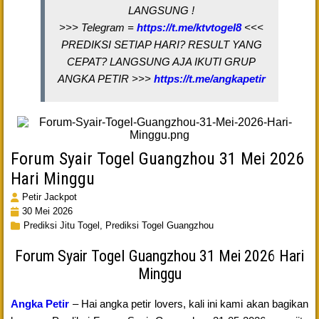
LANGSUNG !
>>> Telegram =
https://t.me/ktvtogel8
<<<
PREDIKSI SETIAP HARI? RESULT YANG
CEPAT? LANGSUNG AJA IKUTI GRUP
ANGKA PETIR >>>
https://t.me/angkapetir
Forum Syair Togel Guangzhou 31 Mei 2026
Hari Minggu
Petir Jackpot
30 Mei 2026
Prediksi Jitu Togel,
Prediksi Togel Guangzhou
Forum Syair Togel Guangzhou 31 Mei 2026 Hari
Minggu
Angka Petir
– Hai angka petir lovers, kali ini kami akan bagikan