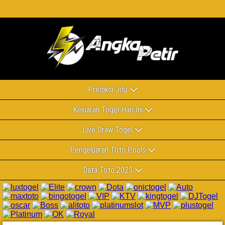
Prediksi Jitu
Keluaran Togel Hari Ini
Live Draw Togel
Pengeluaran Toto Pools
Data Toto 2025