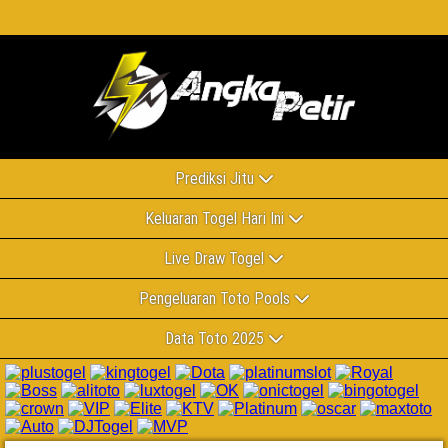
Prediksi Jitu
Keluaran Togel Hari Ini
Live Draw Togel
Pengeluaran Toto Pools
Data Toto 2025