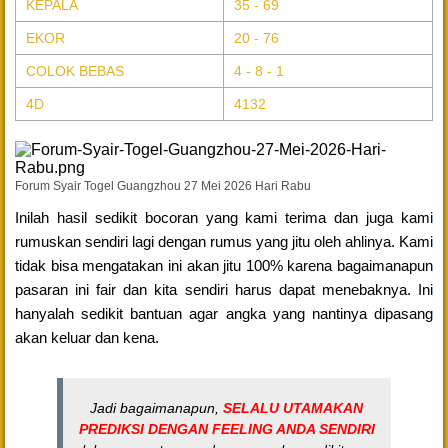
KEPALA
35 - 69
EKOR
20 - 76
COLOK BEBAS
4 - 8 - 1
4D
4132
Forum Syair Togel Guangzhou 27 Mei 2026 Hari Rabu
Inilah hasil sedikit bocoran yang kami terima dan juga kami
rumuskan sendiri lagi dengan rumus yang jitu oleh ahlinya. Kami
tidak bisa mengatakan ini akan jitu 100% karena bagaimanapun
pasaran ini fair dan kita sendiri harus dapat menebaknya. Ini
hanyalah sedikit bantuan agar angka yang nantinya dipasang
akan keluar dan kena.
Jadi bagaimanapun,
SELALU UTAMAKAN
PREDIKSI DENGAN FEELING ANDA SENDIRI