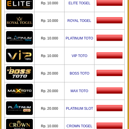
Rp. 10.000
ELITE TOGEL
Rp. 10.000
ROYAL TOGEL
Rp. 10.000
PLATINUM TOTO
Rp. 10.000
VIP TOTO
Rp. 20.000
BOSS TOTO
Rp. 20.000
MAX TOTO
Rp. 20.000
PLATINUM SLOT
Rp. 10.000
CROWN TOGEL