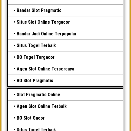
Bandar Slot Pragmatic
Situs Slot Online Tergacor
Bandar Judi Online Terpopular
Situs Togel Terbaik
BO Togel Tergacor
Agen Slot Online Terpercaya
BO Slot Pragmatic
Slot Pragmatic Online
Agen Slot Online Terbaik
BO Slot Gacor
Situs Togel Terbaik