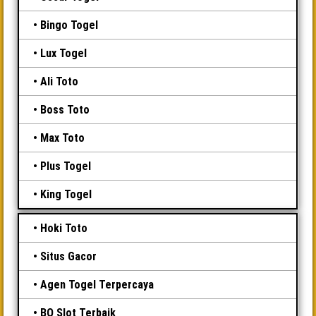
Bingo Togel
Lux Togel
Ali Toto
Boss Toto
Max Toto
Plus Togel
King Togel
Hoki Toto
Situs Gacor
Agen Togel Terpercaya
BO Slot Terbaik