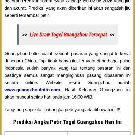
bocoran Prediksi Forum Syair Guangzhou 02-06-2026 yang jitu
dan akurat. Prediksi yang akan diberikan ini akan sangatlah jitu
seperti tersambar petir.
>>
Live Draw Togel Guangzhou Tercepat
<<
Guangzhou Lotto adalah sebuah pasaran yang sangat terkenal
di negara China. Tapi tidak hanya itu, ternyata di berbagai pulau
Indonesia sudah banyak yang tau tentang pasaran ini dan
pastinya semua sangat menginginkan pasang dipasaran ini
secara online. Website resmi Guangzhou adalah
www.guangzhoulotto.com
. Hasil Keluaran Guangzhou ini
akan muncul setiap hari pada jam 16:00 WIB.
Langsung saja kita lihat angka petir yang ada dibawah ini !!!
Prediksi Angka Petir Togel Guangzhou Hari Ini