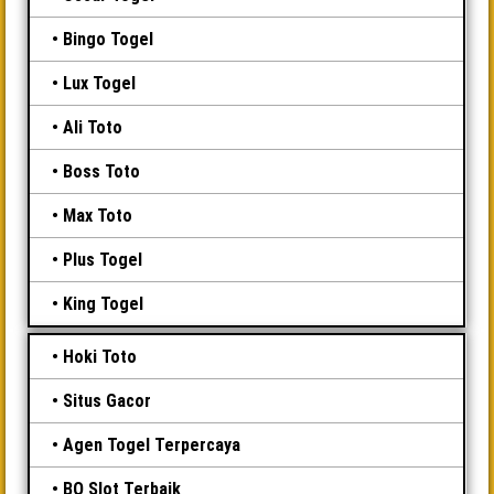
Bingo Togel
Lux Togel
Ali Toto
Boss Toto
Max Toto
Plus Togel
King Togel
Hoki Toto
Situs Gacor
Agen Togel Terpercaya
BO Slot Terbaik