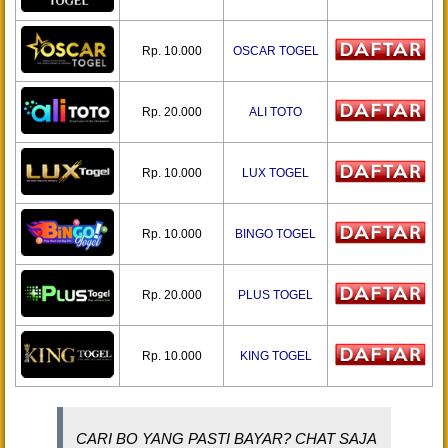
Rp. 10.000
OSCAR TOGEL
Rp. 20.000
ALI TOTO
Rp. 10.000
LUX TOGEL
Rp. 10.000
BINGO TOGEL
Rp. 20.000
PLUS TOGEL
Rp. 10.000
KING TOGEL
CARI BO YANG PASTI BAYAR? CHAT SAJA