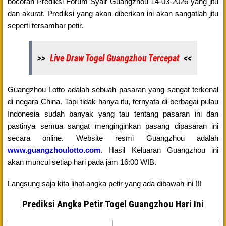
bocoran Prediksi Forum Syair Guangzhou 14-03-2026 yang jitu
dan akurat. Prediksi yang akan diberikan ini akan sangatlah jitu
seperti tersambar petir.
>>
Live Draw Togel Guangzhou Tercepat
<<
Guangzhou Lotto adalah sebuah pasaran yang sangat terkenal
di negara China. Tapi tidak hanya itu, ternyata di berbagai pulau
Indonesia sudah banyak yang tau tentang pasaran ini dan
pastinya semua sangat menginginkan pasang dipasaran ini
secara online. Website resmi Guangzhou adalah
www.guangzhoulotto.com
. Hasil Keluaran Guangzhou ini
akan muncul setiap hari pada jam 16:00 WIB.
Langsung saja kita lihat angka petir yang ada dibawah ini !!!
Prediksi Angka Petir Togel Guangzhou Hari Ini