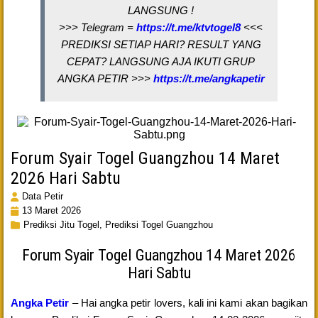
LANGSUNG !
>>> Telegram =
https://t.me/ktvtogel8
<<<
PREDIKSI SETIAP HARI? RESULT YANG
CEPAT? LANGSUNG AJA IKUTI GRUP
ANGKA PETIR >>>
https://t.me/angkapetir
Forum Syair Togel Guangzhou 14 Maret
2026 Hari Sabtu
Data Petir
13 Maret 2026
Prediksi Jitu Togel,
Prediksi Togel Guangzhou
Forum Syair Togel Guangzhou 14 Maret 2026
Hari Sabtu
Angka Petir
– Hai angka petir lovers, kali ini kami akan bagikan