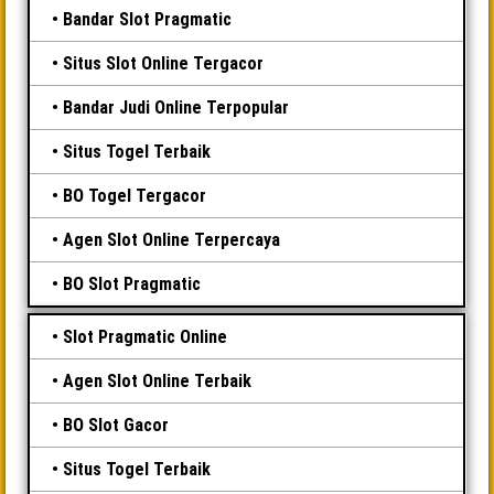
Bandar Slot Pragmatic
Situs Slot Online Tergacor
Bandar Judi Online Terpopular
Situs Togel Terbaik
BO Togel Tergacor
Agen Slot Online Terpercaya
BO Slot Pragmatic
Slot Pragmatic Online
Agen Slot Online Terbaik
BO Slot Gacor
Situs Togel Terbaik