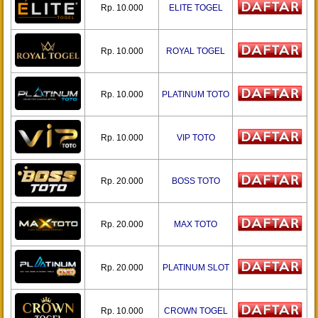
Rp. 10.000
ELITE TOGEL
Rp. 10.000
ROYAL TOGEL
Rp. 10.000
PLATINUM TOTO
Rp. 10.000
VIP TOTO
Rp. 20.000
BOSS TOTO
Rp. 20.000
MAX TOTO
Rp. 20.000
PLATINUM SLOT
Rp. 10.000
CROWN TOGEL