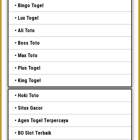
Bingo Togel
Lux Togel
Ali Toto
Boss Toto
Max Toto
Plus Togel
King Togel
Hoki Toto
Situs Gacor
Agen Togel Terpercaya
BO Slot Terbaik