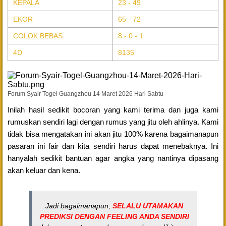
KEPALA
23 - 49
EKOR
65 - 72
COLOK BEBAS
8 - 0 - 1
4D
8135
Forum Syair Togel Guangzhou 14 Maret 2026 Hari Sabtu
Inilah hasil sedikit bocoran yang kami terima dan juga kami
rumuskan sendiri lagi dengan rumus yang jitu oleh ahlinya. Kami
tidak bisa mengatakan ini akan jitu 100% karena bagaimanapun
pasaran ini fair dan kita sendiri harus dapat menebaknya. Ini
hanyalah sedikit bantuan agar angka yang nantinya dipasang
akan keluar dan kena.
Jadi bagaimanapun,
SELALU UTAMAKAN
PREDIKSI DENGAN FEELING ANDA SENDIRI