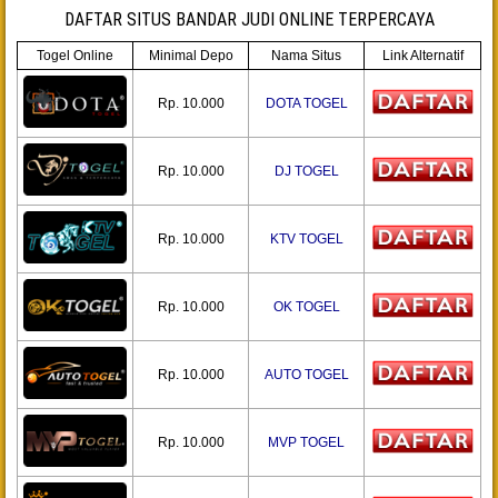
DAFTAR SITUS BANDAR JUDI ONLINE TERPERCAYA
Togel Online
Minimal Depo
Nama Situs
Link Alternatif
Rp. 10.000
DOTA TOGEL
Rp. 10.000
DJ TOGEL
Rp. 10.000
KTV TOGEL
Rp. 10.000
OK TOGEL
Rp. 10.000
AUTO TOGEL
Rp. 10.000
MVP TOGEL