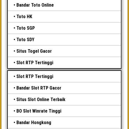
Bandar Toto Online
Toto HK
Toto SGP
Toto SDY
Situs Togel Gacor
Slot RTP Tertinggi
Slot RTP Tertinggi
Bandar Slot RTP Gacor
Situs Slot Online Terbaik
BO Slot Winrate Tinggi
Bandar Hongkong