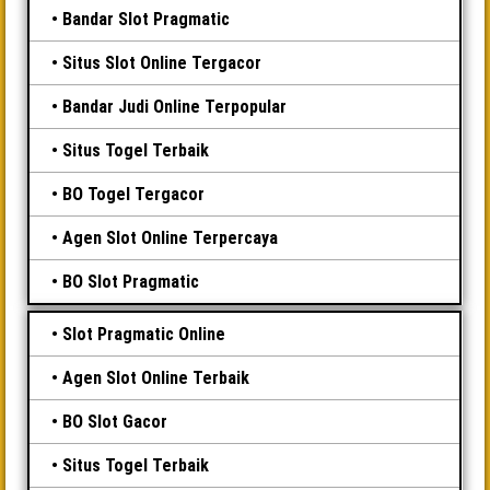
Bandar Slot Pragmatic
Situs Slot Online Tergacor
Bandar Judi Online Terpopular
Situs Togel Terbaik
BO Togel Tergacor
Agen Slot Online Terpercaya
BO Slot Pragmatic
Slot Pragmatic Online
Agen Slot Online Terbaik
BO Slot Gacor
Situs Togel Terbaik