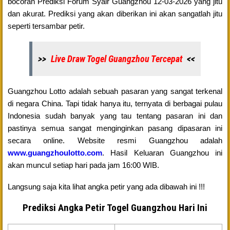
bocoran Prediksi Forum Syair Guangzhou 12-03-2026 yang jitu
dan akurat. Prediksi yang akan diberikan ini akan sangatlah jitu
seperti tersambar petir.
>>
Live Draw Togel Guangzhou Tercepat
<<
Guangzhou Lotto adalah sebuah pasaran yang sangat terkenal
di negara China. Tapi tidak hanya itu, ternyata di berbagai pulau
Indonesia sudah banyak yang tau tentang pasaran ini dan
pastinya semua sangat menginginkan pasang dipasaran ini
secara online. Website resmi Guangzhou adalah
www.guangzhoulotto.com
. Hasil Keluaran Guangzhou ini
akan muncul setiap hari pada jam 16:00 WIB.
Langsung saja kita lihat angka petir yang ada dibawah ini !!!
Prediksi Angka Petir Togel Guangzhou Hari Ini