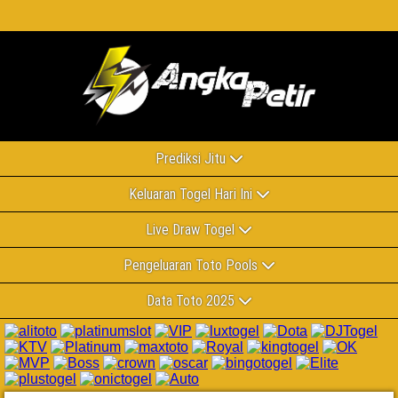
Prediksi Jitu
Keluaran Togel Hari Ini
Live Draw Togel
Pengeluaran Toto Pools
Data Toto 2025