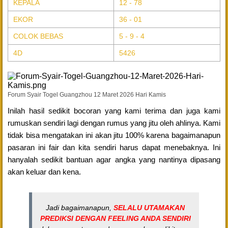
KEPALA
12 - 78
EKOR
36 - 01
COLOK BEBAS
5 - 9 - 4
4D
5426
Forum Syair Togel Guangzhou 12 Maret 2026 Hari Kamis
Inilah hasil sedikit bocoran yang kami terima dan juga kami
rumuskan sendiri lagi dengan rumus yang jitu oleh ahlinya. Kami
tidak bisa mengatakan ini akan jitu 100% karena bagaimanapun
pasaran ini fair dan kita sendiri harus dapat menebaknya. Ini
hanyalah sedikit bantuan agar angka yang nantinya dipasang
akan keluar dan kena.
Jadi bagaimanapun,
SELALU UTAMAKAN
PREDIKSI DENGAN FEELING ANDA SENDIRI