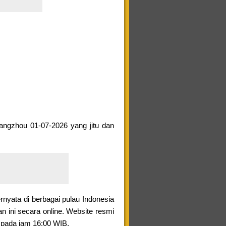
uangzhou 01-07-2026 yang jitu dan
rnyata di berbagai pulau Indonesia
 ini secara online. Website resmi
i pada jam 16:00 WIB.