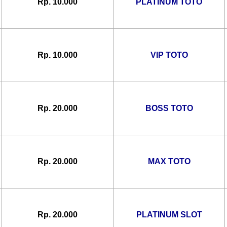
Rp. 10.000
PLATINUM TOTO
Rp. 10.000
VIP TOTO
Rp. 20.000
BOSS TOTO
Rp. 20.000
MAX TOTO
Rp. 20.000
PLATINUM SLOT