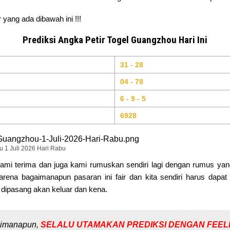
r yang ada dibawah ini !!!
Prediksi Angka Petir Togel Guangzhou Hari Ini
31 - 28
04 - 78
6 - 9 - 5
6928
 1 Juli 2026 Hari Rabu
 kami terima dan juga kami rumuskan sendiri lagi dengan rumus yang 
rena bagaimanapun pasaran ini fair dan kita sendiri harus dapat
 dipasang akan keluar dan kena.
aimanapun,
SELALU UTAMAKAN PREDIKSI DENGAN FEEL