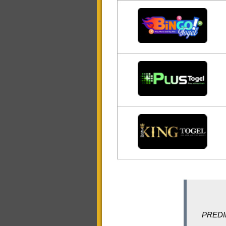
PREDI