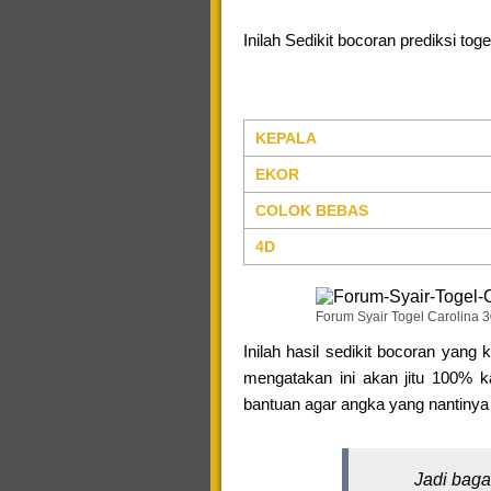
Inilah Sedikit bocoran prediksi tog
KEPALA
EKOR
COLOK BEBAS
4D
Forum Syair Togel Carolina 
Inilah hasil sedikit bocoran yang
mengatakan ini akan jitu 100% ka
bantuan agar angka yang nantinya
Jadi bag