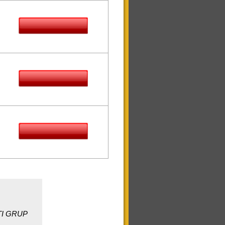
TI GRUP