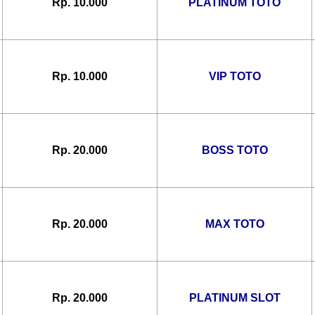
Rp. 10.000
PLATINUM TOTO
Rp. 10.000
VIP TOTO
Rp. 20.000
BOSS TOTO
Rp. 20.000
MAX TOTO
Rp. 20.000
PLATINUM SLOT