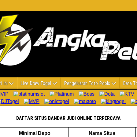
i Ini
Live Draw Togel
Pengeluaran Toto Pools
Data T
DAFTAR SITUS BANDAR JUDI ONLINE TERPERCAYA
Minimal Depo
Nama Situs