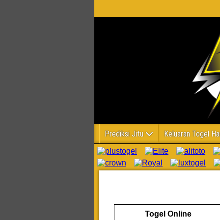
Prediksi Jitu
Keluaran Togel Har
Togel Online