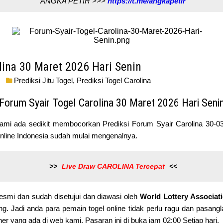
ANGKA PETIR >>>
https://t.me/angkapetir
lina 30 Maret 2026 Hari Senin
Prediksi Jitu Togel,
Prediksi Togel Carolina
Forum Syair Togel Carolina 30 Maret 2026 Hari Seni
ami ada sedikit membocorkan Prediksi Forum Syair Carolina 30-03
 online Indonesia sudah mulai mengenalnya.
>>
Live Draw CAROLINA Tercepat
<<
resmi dan sudah disetujui dan diawasi oleh
World Lottery Associat
ng. Jadi anda para pemain togel online tidak perlu ragu dan pasangla
er yang ada di web kami. Pasaran ini di buka jam 02:00 Setiap hari.