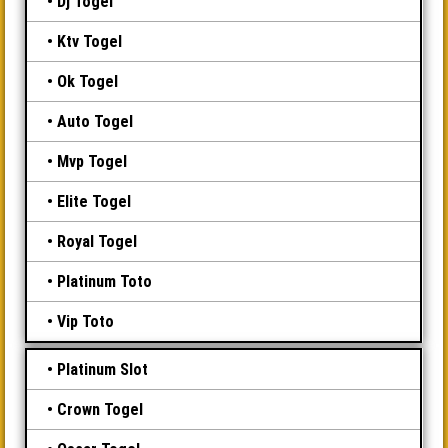
Dj Togel
Ktv Togel
Ok Togel
Auto Togel
Mvp Togel
Elite Togel
Royal Togel
Platinum Toto
Vip Toto
Platinum Slot
Crown Togel