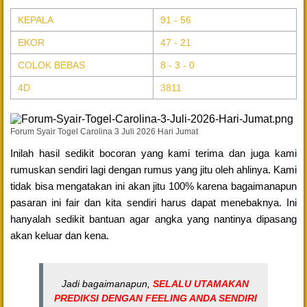
KEPALA
91 - 56
EKOR
47 - 21
COLOK BEBAS
8 - 3 - 0
4D
3811
Forum Syair Togel Carolina 3 Juli 2026 Hari Jumat
Inilah hasil sedikit bocoran yang kami terima dan juga kami
rumuskan sendiri lagi dengan rumus yang jitu oleh ahlinya. Kami
tidak bisa mengatakan ini akan jitu 100% karena bagaimanapun
pasaran ini fair dan kita sendiri harus dapat menebaknya. Ini
hanyalah sedikit bantuan agar angka yang nantinya dipasang
akan keluar dan kena.
Jadi bagaimanapun,
SELALU UTAMAKAN
PREDIKSI DENGAN FEELING ANDA SENDIRI