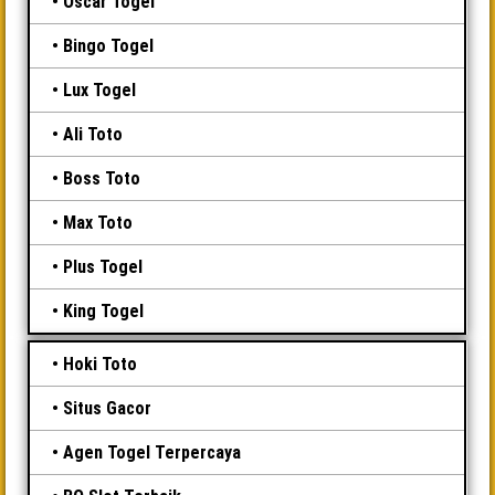
Oscar Togel
Bingo Togel
Lux Togel
Ali Toto
Boss Toto
Max Toto
Plus Togel
King Togel
Hoki Toto
Situs Gacor
Agen Togel Terpercaya