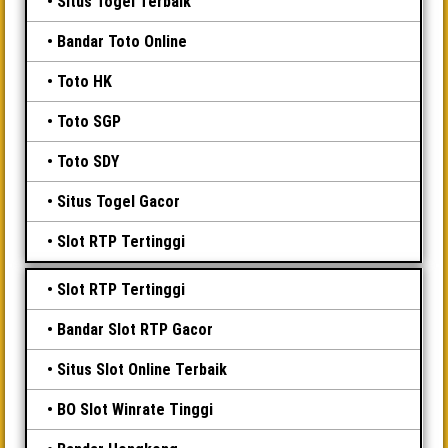
Situs Togel Terbaik
Bandar Toto Online
Toto HK
Toto SGP
Toto SDY
Situs Togel Gacor
Slot RTP Tertinggi
Slot RTP Tertinggi
Bandar Slot RTP Gacor
Situs Slot Online Terbaik
BO Slot Winrate Tinggi