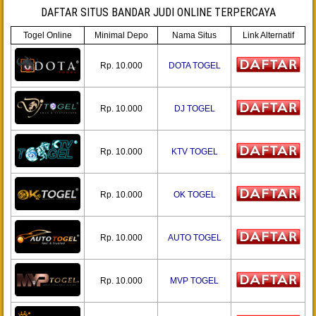
DAFTAR SITUS BANDAR JUDI ONLINE TERPERCAYA
Togel Online
Minimal Depo
Nama Situs
Link Alternatif
Rp. 10.000
DOTA TOGEL
Rp. 10.000
DJ TOGEL
Rp. 10.000
KTV TOGEL
Rp. 10.000
OK TOGEL
Rp. 10.000
AUTO TOGEL
Rp. 10.000
MVP TOGEL