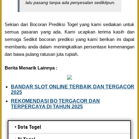
lalu pasang tanpa ada penyesalan sedikitpun.
Sekian dari Bocoran Prediksi Togel yang kami sediakan untuk
semua pasaran yang ada. Kami ucapkan terima kasih dan
semoga Sedikit bocoran prediksi yang kami berikan ini dapat
membantu anda dalam meningkatkan persentase kemenangan
dan bawa pulang ratusan juta rupiah.
Berita Menarik Lainnya :
BANDAR SLOT ONLINE TERBAIK DAN TERGACOR
2025
REKOMENDASI BO TERGACOR DAN
TERPERCAYA DI TAHUN 2025
Dota Togel