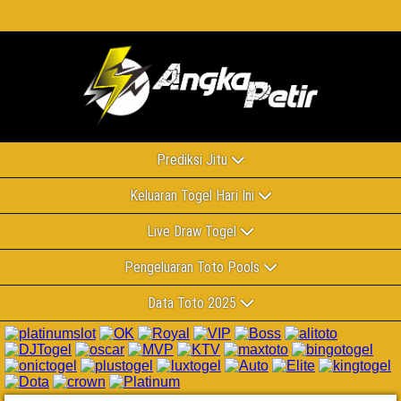
Prediksi Jitu
Keluaran Togel Hari Ini
Live Draw Togel
Pengeluaran Toto Pools
Data Toto 2025