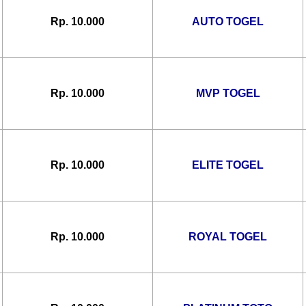
Rp. 10.000
AUTO TOGEL
Rp. 10.000
MVP TOGEL
Rp. 10.000
ELITE TOGEL
Rp. 10.000
ROYAL TOGEL