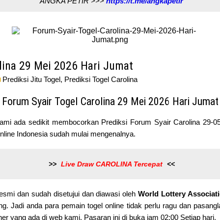
ANGKA PETIR >>>
https://t.me/angkapetir
lina 29 Mei 2026 Hari Jumat
Prediksi Jitu Togel,
Prediksi Togel Carolina
Forum Syair Togel Carolina 29 Mei 2026 Hari Jumat
ami ada sedikit membocorkan Prediksi Forum Syair Carolina 29-05
 online Indonesia sudah mulai mengenalnya.
>>
Live Draw CAROLINA Tercepat
<<
resmi dan sudah disetujui dan diawasi oleh
World Lottery Associat
ng. Jadi anda para pemain togel online tidak perlu ragu dan pasangla
er yang ada di web kami. Pasaran ini di buka jam 02:00 Setiap hari.