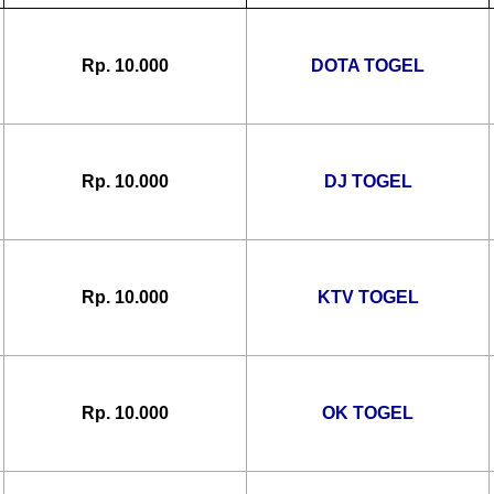
Rp. 10.000
DOTA TOGEL
Rp. 10.000
DJ TOGEL
Rp. 10.000
KTV TOGEL
Rp. 10.000
OK TOGEL