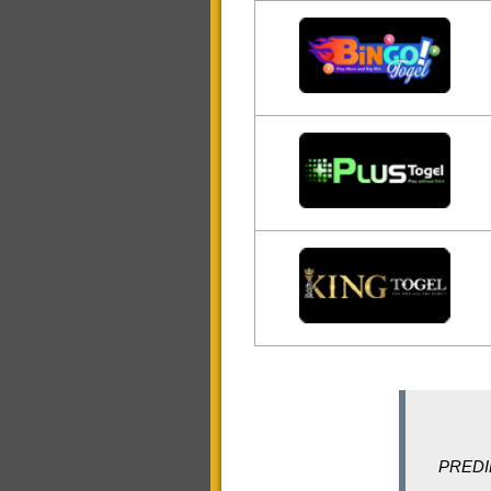
PREDI