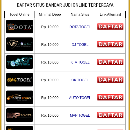
DAFTAR SITUS BANDAR JUDI ONLINE TERPERCAYA
Togel Online
Minimal Depo
Nama Situs
Link Alternatif
Rp. 10.000
DOTA TOGEL
Rp. 10.000
DJ TOGEL
Rp. 10.000
KTV TOGEL
Rp. 10.000
OK TOGEL
Rp. 10.000
AUTO TOGEL
Rp. 10.000
MVP TOGEL