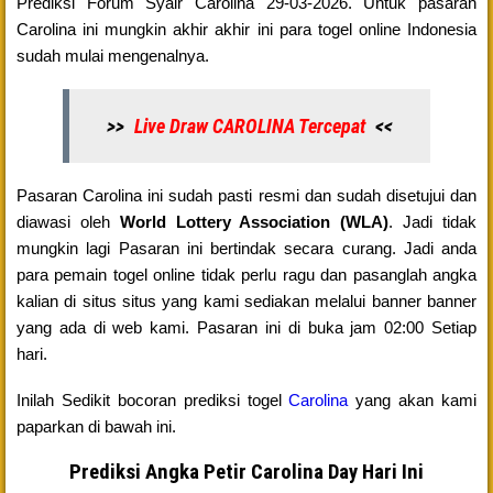
Prediksi Forum Syair Carolina 29-03-2026. Untuk pasaran
Carolina ini mungkin akhir akhir ini para togel online Indonesia
sudah mulai mengenalnya.
>>
Live Draw CAROLINA Tercepat
<<
Pasaran Carolina ini sudah pasti resmi dan sudah disetujui dan
diawasi oleh
World Lottery Association (WLA)
. Jadi tidak
mungkin lagi Pasaran ini bertindak secara curang. Jadi anda
para pemain togel online tidak perlu ragu dan pasanglah angka
kalian di situs situs yang kami sediakan melalui banner banner
yang ada di web kami. Pasaran ini di buka jam 02:00 Setiap
hari.
Inilah Sedikit bocoran prediksi togel
Carolina
yang akan kami
paparkan di bawah ini.
Prediksi Angka Petir Carolina Day Hari Ini