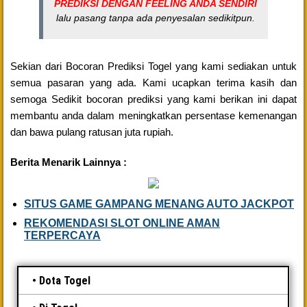
PREDIKSI DENGAN FEELING ANDA SENDIRI
lalu pasang tanpa ada penyesalan sedikitpun.
Sekian dari Bocoran Prediksi Togel yang kami sediakan untuk
semua pasaran yang ada. Kami ucapkan terima kasih dan
semoga Sedikit bocoran prediksi yang kami berikan ini dapat
membantu anda dalam meningkatkan persentase kemenangan
dan bawa pulang ratusan juta rupiah.
Berita Menarik Lainnya :
SITUS GAME GAMPANG MENANG AUTO JACKPOT
REKOMENDASI SLOT ONLINE AMAN
TERPERCAYA
Dota Togel