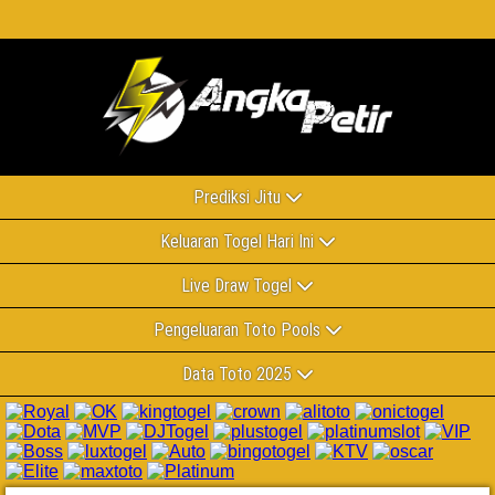
Prediksi Jitu
Keluaran Togel Hari Ini
Live Draw Togel
Pengeluaran Toto Pools
Data Toto 2025