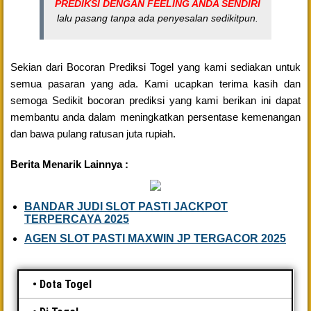
PREDIKSI DENGAN FEELING ANDA SENDIRI
lalu pasang tanpa ada penyesalan sedikitpun.
Sekian dari Bocoran Prediksi Togel yang kami sediakan untuk
semua pasaran yang ada. Kami ucapkan terima kasih dan
semoga Sedikit bocoran prediksi yang kami berikan ini dapat
membantu anda dalam meningkatkan persentase kemenangan
dan bawa pulang ratusan juta rupiah.
Berita Menarik Lainnya :
BANDAR JUDI SLOT PASTI JACKPOT
TERPERCAYA 2025
AGEN SLOT PASTI MAXWIN JP TERGACOR 2025
Dota Togel