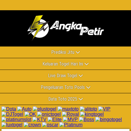
Prediksi Jitu
Keluaran Togel Hari Ini
Live Draw Togel
Pengeluaran Toto Pools
Data Toto 2025