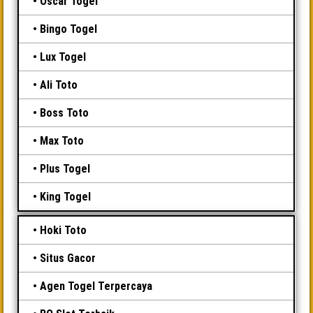
Oscar Togel
Bingo Togel
Lux Togel
Ali Toto
Boss Toto
Max Toto
Plus Togel
King Togel
Hoki Toto
Situs Gacor
Agen Togel Terpercaya