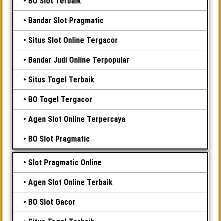
BO Slot Terbaik
Bandar Slot Pragmatic
Situs Slot Online Tergacor
Bandar Judi Online Terpopular
Situs Togel Terbaik
BO Togel Tergacor
Agen Slot Online Terpercaya
BO Slot Pragmatic
Slot Pragmatic Online
Agen Slot Online Terbaik
BO Slot Gacor