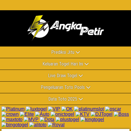
Prediksi Jitu
Keluaran Togel Hari Ini
Live Draw Togel
Pengeluaran Toto Pools
Data Toto 2025