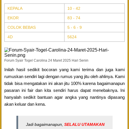
KEPALA
10 - 42
EKOR
83 - 74
COLOK BEBAS
5 - 6 - 9
4D
5624
Forum Syair Togel Carolina 24 Maret 2025 Hari Senin
Inilah hasil sedikit bocoran yang kami terima dan juga kami
rumuskan sendiri lagi dengan rumus yang jitu oleh ahlinya. Kami
tidak bisa mengatakan ini akan jitu 100% karena bagaimanapun
pasaran ini fair dan kita sendiri harus dapat menebaknya. Ini
hanyalah sedikit bantuan agar angka yang nantinya dipasang
akan keluar dan kena.
Jadi bagaimanapun,
SELALU UTAMAKAN