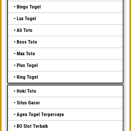
Bingo Togel
Lux Togel
Ali Toto
Boss Toto
Max Toto
Plus Togel
King Togel
Hoki Toto
Situs Gacor
Agen Togel Terpercaya
BO Slot Terbaik