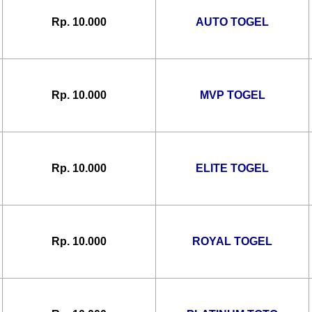
Rp. 10.000
AUTO TOGEL
Rp. 10.000
MVP TOGEL
Rp. 10.000
ELITE TOGEL
Rp. 10.000
ROYAL TOGEL