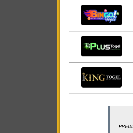
PREDI