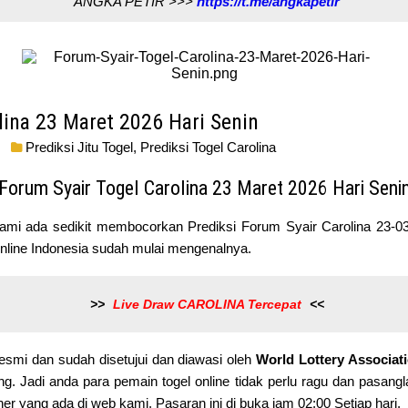
ANGKA PETIR >>>
https://t.me/angkapetir
lina 23 Maret 2026 Hari Senin
Prediksi Jitu Togel,
Prediksi Togel Carolina
Forum Syair Togel Carolina 23 Maret 2026 Hari Seni
ami ada sedikit membocorkan Prediksi Forum Syair Carolina 23-03
 online Indonesia sudah mulai mengenalnya.
>>
Live Draw CAROLINA Tercepat
<<
resmi dan sudah disetujui dan diawasi oleh
World Lottery Associat
ng. Jadi anda para pemain togel online tidak perlu ragu dan pasangla
er yang ada di web kami. Pasaran ini di buka jam 02:00 Setiap hari.