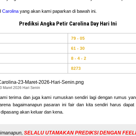
el
Carolina
yang akan kami paparkan di bawah ini.
Prediksi Angka Petir Carolina Day Hari Ini
79 - 05
61 - 30
8 - 4 - 2
8273
23 Maret 2026 Hari Senin
 kami terima dan juga kami rumuskan sendiri lagi dengan rumus yang 
rena bagaimanapun pasaran ini fair dan kita sendiri harus dapat
 dipasang akan keluar dan kena.
aimanapun,
SELALU UTAMAKAN PREDIKSI DENGAN FEEL