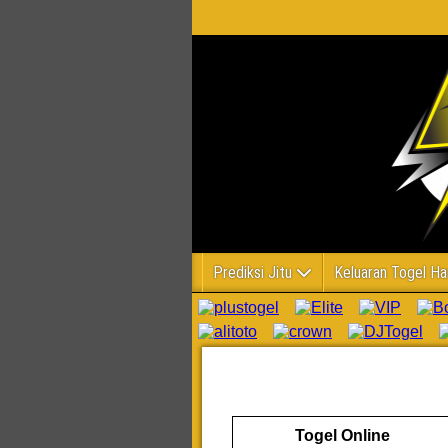
Prediksi Jitu
Keluaran Togel Har
Togel Online