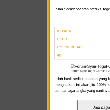
Inilah Sedikit bocoran prediksi tog
KEPALA
EKOR
COLOK BEBAS
4D
Forum Syair Togel Carolina 
Inilah hasil sedikit bocoran yang
mengatakan ini akan jitu 100% ka
bantuan agar angka yang nantinya
Jadi bag