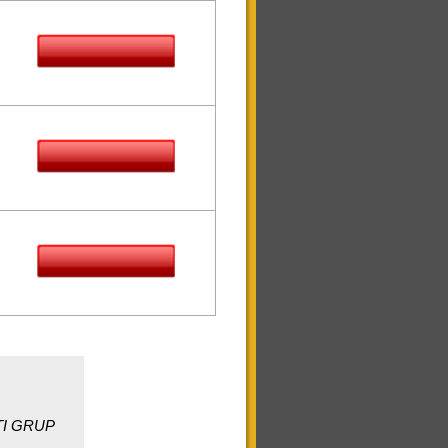
TI GRUP