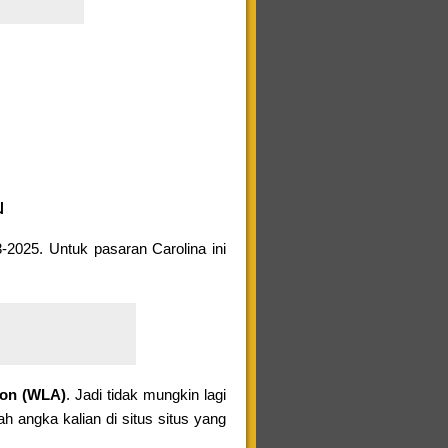
u
-2025. Untuk pasaran Carolina ini
ion (WLA)
. Jadi tidak mungkin lagi
h angka kalian di situs situs yang