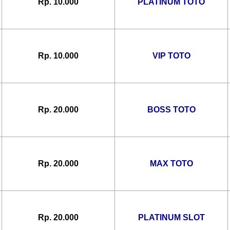
Rp. 10.000
PLATINUM TOTO
Rp. 10.000
VIP TOTO
Rp. 20.000
BOSS TOTO
Rp. 20.000
MAX TOTO
Rp. 20.000
PLATINUM SLOT