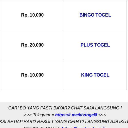
Rp. 10.000
BINGO TOGEL
Rp. 20.000
PLUS TOGEL
Rp. 10.000
KING TOGEL
CARI BO YANG PASTI BAYAR? CHAT SAJA LANGSUNG !
>>> Telegram =
https://t.me/ktvtogel8
<<<
KSI SETIAP HARI? RESULT YANG CEPAT? LANGSUNG AJA IKU