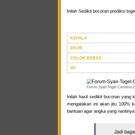
Inilah Sedikit bocoran prediksi tog
KEPALA
EKOR
COLOK BEBAS
4D
Forum Syair Togel Carolina 
Inilah hasil sedikit bocoran yang
mengatakan ini akan jitu 100% ka
bantuan agar angka yang nantinya
Jadi bag