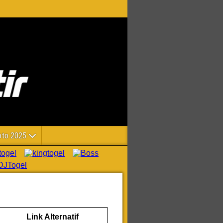
oto 2025
Link Alternatif