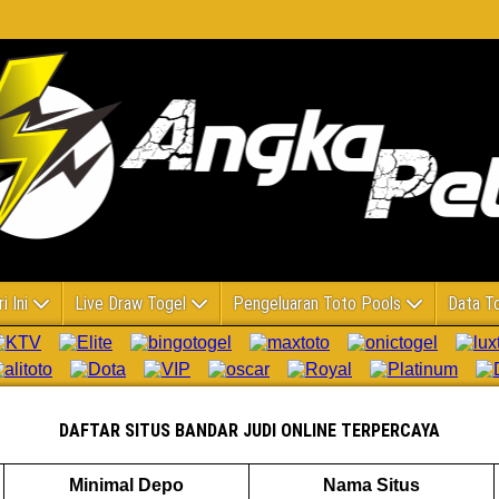
i Ini
Live Draw Togel
Pengeluaran Toto Pools
Data T
DAFTAR SITUS BANDAR JUDI ONLINE TERPERCAYA
Minimal Depo
Nama Situs