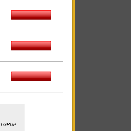
TI GRUP