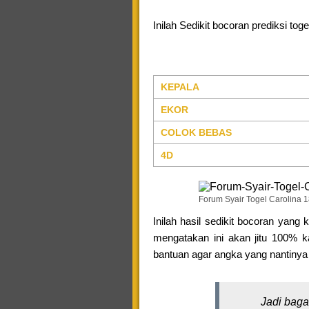
Inilah Sedikit bocoran prediksi tog
KEPALA
EKOR
COLOK BEBAS
4D
Forum Syair Togel Carolina 
Inilah hasil sedikit bocoran yang
mengatakan ini akan jitu 100% ka
bantuan agar angka yang nantinya
Jadi bag