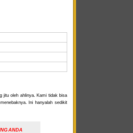
jitu oleh ahlinya. Kami tidak bisa
 menebaknya. Ini hanyalah sedikit
ING ANDA