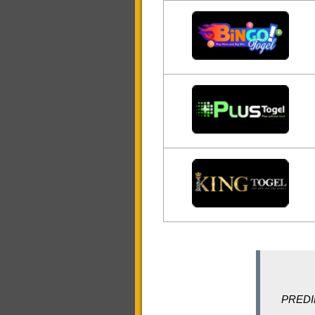
PREDI