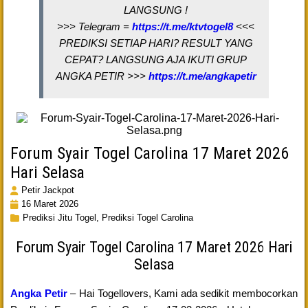
LANGSUNG !
>>> Telegram =
https://t.me/ktvtogel8
<<<
PREDIKSI SETIAP HARI? RESULT YANG
CEPAT? LANGSUNG AJA IKUTI GRUP
ANGKA PETIR >>>
https://t.me/angkapetir
Forum Syair Togel Carolina 17 Maret 2026
Hari Selasa
Petir Jackpot
16 Maret 2026
Prediksi Jitu Togel,
Prediksi Togel Carolina
Forum Syair Togel Carolina 17 Maret 2026 Hari
Selasa
Angka Petir
– Hai Togellovers, Kami ada sedikit membocorkan