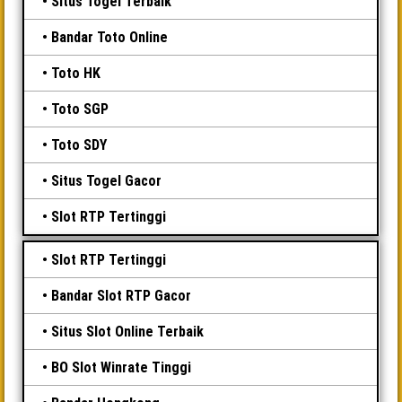
Situs Togel Terbaik
Bandar Toto Online
Toto HK
Toto SGP
Toto SDY
Situs Togel Gacor
Slot RTP Tertinggi
Slot RTP Tertinggi
Bandar Slot RTP Gacor
Situs Slot Online Terbaik
BO Slot Winrate Tinggi