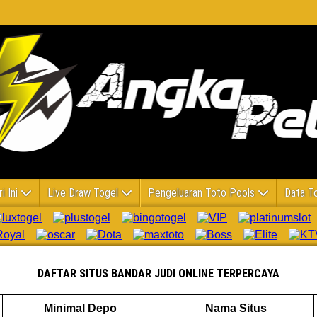
i Ini
Live Draw Togel
Pengeluaran Toto Pools
Data T
DAFTAR SITUS BANDAR JUDI ONLINE TERPERCAYA
Minimal Depo
Nama Situs