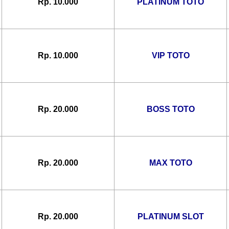
Rp. 10.000
PLATINUM TOTO
Rp. 10.000
VIP TOTO
Rp. 20.000
BOSS TOTO
Rp. 20.000
MAX TOTO
Rp. 20.000
PLATINUM SLOT