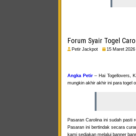
Forum Syair Togel Caro
Petir Jackpot
15 Maret 2026
Angka Petir
– Hai Togellovers, K
mungkin akhir akhir ini para togel
Pasaran Carolina ini sudah pasti 
Pasaran ini bertindak secara cura
kami sediakan melalui banner bann