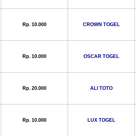
Rp. 10.000
CROWN TOGEL
Rp. 10.000
OSCAR TOGEL
Rp. 20.000
ALI TOTO
Rp. 10.000
LUX TOGEL