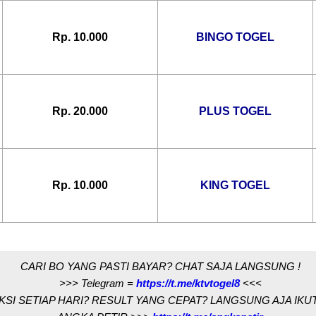
Rp. 10.000
BINGO TOGEL
Rp. 20.000
PLUS TOGEL
Rp. 10.000
KING TOGEL
CARI BO YANG PASTI BAYAR? CHAT SAJA LANGSUNG !
>>> Telegram =
https://t.me/ktvtogel8
<<<
KSI SETIAP HARI? RESULT YANG CEPAT? LANGSUNG AJA IKU