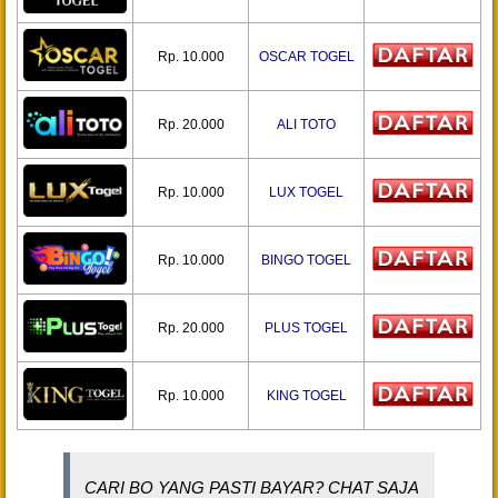
Rp. 10.000
OSCAR TOGEL
Rp. 20.000
ALI TOTO
Rp. 10.000
LUX TOGEL
Rp. 10.000
BINGO TOGEL
Rp. 20.000
PLUS TOGEL
Rp. 10.000
KING TOGEL
CARI BO YANG PASTI BAYAR? CHAT SAJA