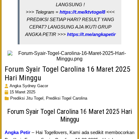
LANGSUNG !
>>> Telegram =
https://t.me/ktvtogel8
<<<
PREDIKSI SETIAP HARI? RESULT YANG
CEPAT? LANGSUNG AJA IKUTI GRUP
ANGKA PETIR >>>
https://t.me/angkapetir
Forum Syair Togel Carolina 16 Maret 2025
Hari Minggu
Angka Sydney Gacor
15 Maret 2025
Prediksi Jitu Togel,
Prediksi Togel Carolina
Forum Syair Togel Carolina 16 Maret 2025 Hari
Minggu
Angka Petir
– Hai Togellovers, Kami ada sedikit membocorkan