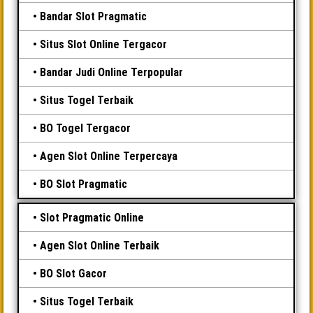
Bandar Slot Pragmatic
Situs Slot Online Tergacor
Bandar Judi Online Terpopular
Situs Togel Terbaik
BO Togel Tergacor
Agen Slot Online Terpercaya
BO Slot Pragmatic
Slot Pragmatic Online
Agen Slot Online Terbaik
BO Slot Gacor
Situs Togel Terbaik