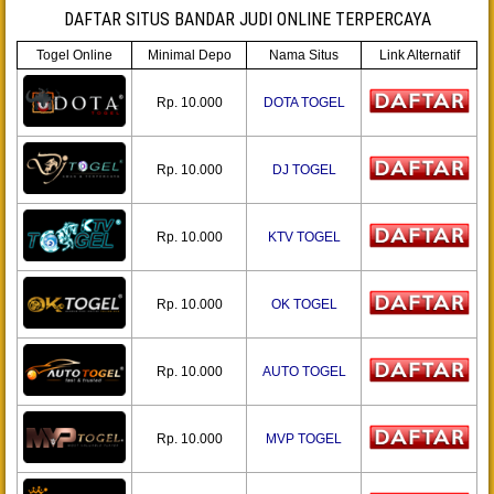
DAFTAR SITUS BANDAR JUDI ONLINE TERPERCAYA
Togel Online
Minimal Depo
Nama Situs
Link Alternatif
Rp. 10.000
DOTA TOGEL
Rp. 10.000
DJ TOGEL
Rp. 10.000
KTV TOGEL
Rp. 10.000
OK TOGEL
Rp. 10.000
AUTO TOGEL
Rp. 10.000
MVP TOGEL