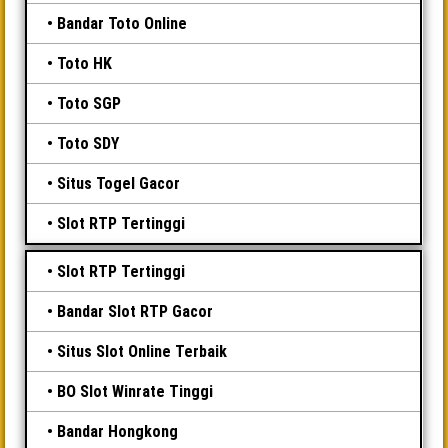
Bandar Toto Online
Toto HK
Toto SGP
Toto SDY
Situs Togel Gacor
Slot RTP Tertinggi
Slot RTP Tertinggi
Bandar Slot RTP Gacor
Situs Slot Online Terbaik
BO Slot Winrate Tinggi
Bandar Hongkong