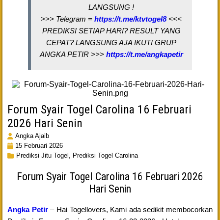
LANGSUNG !
>>> Telegram =
https://t.me/ktvtogel8
<<<
PREDIKSI SETIAP HARI? RESULT YANG
CEPAT? LANGSUNG AJA IKUTI GRUP
ANGKA PETIR >>>
https://t.me/angkapetir
Forum Syair Togel Carolina 16 Februari
2026 Hari Senin
Angka Ajaib
15 Februari 2026
Prediksi Jitu Togel,
Prediksi Togel Carolina
Forum Syair Togel Carolina 16 Februari 2026
Hari Senin
Angka Petir
– Hai Togellovers, Kami ada sedikit membocorkan