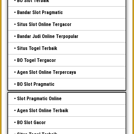
BO Slot Terbaik
Bandar Slot Pragmatic
Situs Slot Online Tergacor
Bandar Judi Online Terpopular
Situs Togel Terbaik
BO Togel Tergacor
Agen Slot Online Terpercaya
BO Slot Pragmatic
Slot Pragmatic Online
Agen Slot Online Terbaik
BO Slot Gacor