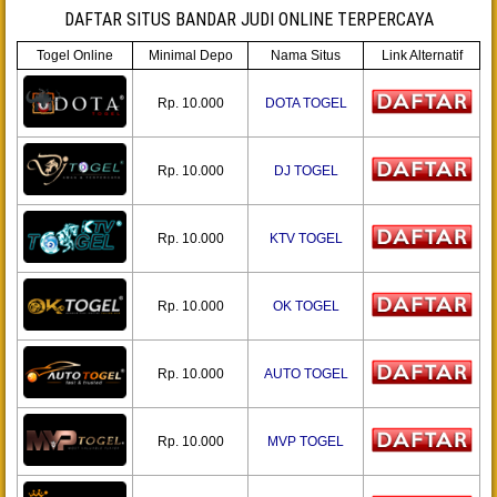
DAFTAR SITUS BANDAR JUDI ONLINE TERPERCAYA
Togel Online
Minimal Depo
Nama Situs
Link Alternatif
Rp. 10.000
DOTA TOGEL
Rp. 10.000
DJ TOGEL
Rp. 10.000
KTV TOGEL
Rp. 10.000
OK TOGEL
Rp. 10.000
AUTO TOGEL
Rp. 10.000
MVP TOGEL