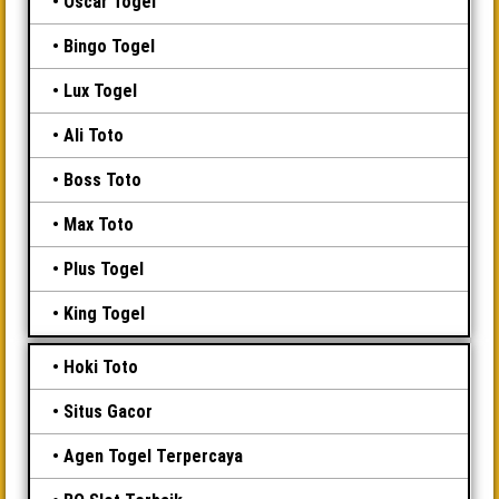
Oscar Togel
Bingo Togel
Lux Togel
Ali Toto
Boss Toto
Max Toto
Plus Togel
King Togel
Hoki Toto
Situs Gacor
Agen Togel Terpercaya