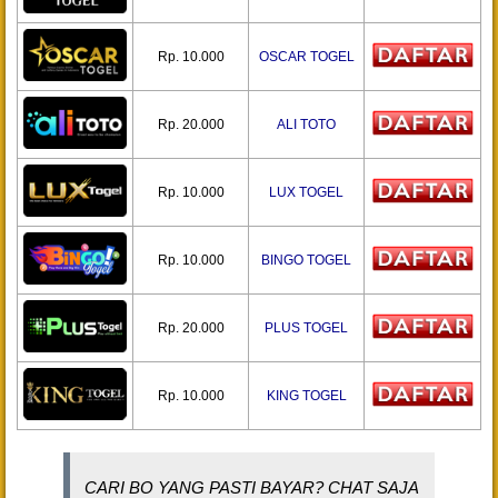
Rp. 10.000
OSCAR TOGEL
Rp. 20.000
ALI TOTO
Rp. 10.000
LUX TOGEL
Rp. 10.000
BINGO TOGEL
Rp. 20.000
PLUS TOGEL
Rp. 10.000
KING TOGEL
CARI BO YANG PASTI BAYAR? CHAT SAJA