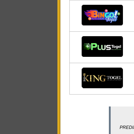
PREDI