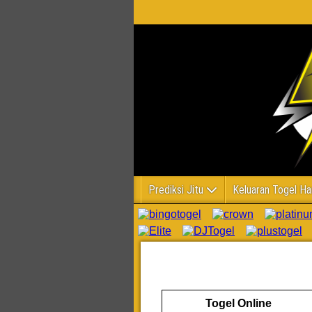
Prediksi Jitu
Keluaran Togel Har
Togel Online