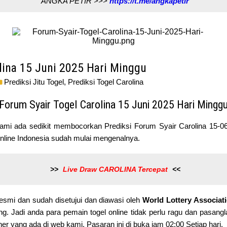
ANGKA PETIR >>>
https://t.me/angkapetir
lina 15 Juni 2025 Hari Minggu
Prediksi Jitu Togel,
Prediksi Togel Carolina
Forum Syair Togel Carolina 15 Juni 2025 Hari Mingg
ami ada sedikit membocorkan Prediksi Forum Syair Carolina 15-06
 online Indonesia sudah mulai mengenalnya.
>>
Live Draw CAROLINA Tercepat
<<
resmi dan sudah disetujui dan diawasi oleh
World Lottery Associat
ng. Jadi anda para pemain togel online tidak perlu ragu dan pasangla
er yang ada di web kami. Pasaran ini di buka jam 02:00 Setiap hari.