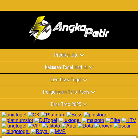
Prediksi Jitu
Keluaran Togel Hari Ini
Live Draw Togel
Pengeluaran Toto Pools
Data Toto 2025