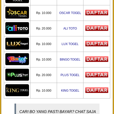
Rp. 10.000
OSCAR TOGEL
Rp. 20.000
ALI TOTO
Rp. 10.000
LUX TOGEL
Rp. 10.000
BINGO TOGEL
Rp. 20.000
PLUS TOGEL
Rp. 10.000
KING TOGEL
CARI BO YANG PASTI BAYAR? CHAT SAJA