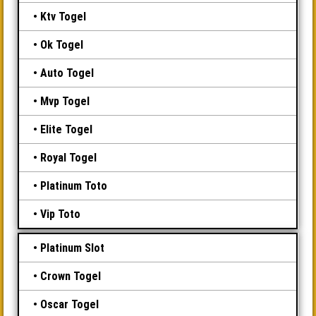
Ktv Togel
Ok Togel
Auto Togel
Mvp Togel
Elite Togel
Royal Togel
Platinum Toto
Vip Toto
Platinum Slot
Crown Togel
Oscar Togel