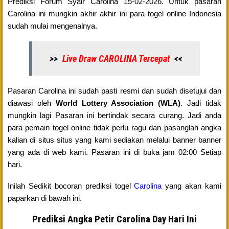
Prediksi Forum Syair Carolina 15-02-2026. Untuk pasaran
Carolina ini mungkin akhir akhir ini para togel online Indonesia
sudah mulai mengenalnya.
>>
Live Draw CAROLINA Tercepat
<<
Pasaran Carolina ini sudah pasti resmi dan sudah disetujui dan
diawasi oleh
World Lottery Association (WLA)
. Jadi tidak
mungkin lagi Pasaran ini bertindak secara curang. Jadi anda
para pemain togel online tidak perlu ragu dan pasanglah angka
kalian di situs situs yang kami sediakan melalui banner banner
yang ada di web kami. Pasaran ini di buka jam 02:00 Setiap
hari.
Inilah Sedikit bocoran prediksi togel
Carolina
yang akan kami
paparkan di bawah ini.
Prediksi Angka Petir Carolina Day Hari Ini