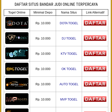
DAFTAR SITUS BANDAR JUDI ONLINE TERPERCAYA
Togel Online
Minimal Depo
Nama Situs
Link Alternatif
Rp. 10.000
DOTA TOGEL
Rp. 10.000
DJ TOGEL
Rp. 10.000
KTV TOGEL
Rp. 10.000
OK TOGEL
Rp. 10.000
AUTO TOGEL
Rp. 10.000
MVP TOGEL