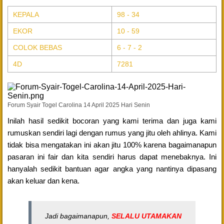
KEPALA
98 - 34
EKOR
10 - 59
COLOK BEBAS
6 - 7 - 2
4D
7281
Forum Syair Togel Carolina 14 April 2025 Hari Senin
Inilah hasil sedikit bocoran yang kami terima dan juga kami
rumuskan sendiri lagi dengan rumus yang jitu oleh ahlinya. Kami
tidak bisa mengatakan ini akan jitu 100% karena bagaimanapun
pasaran ini fair dan kita sendiri harus dapat menebaknya. Ini
hanyalah sedikit bantuan agar angka yang nantinya dipasang
akan keluar dan kena.
Jadi bagaimanapun,
SELALU UTAMAKAN