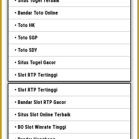
Situs Togel Terbaik
Bandar Toto Online
Toto HK
Toto SGP
Toto SDY
Situs Togel Gacor
Slot RTP Tertinggi
Slot RTP Tertinggi
Bandar Slot RTP Gacor
Situs Slot Online Terbaik
BO Slot Winrate Tinggi