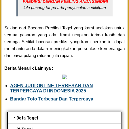
PREDIKSI DENGAN FEELING ANDA SENDIRI
lalu pasang tanpa ada penyesalan sedikitpun.
Sekian dari Bocoran Prediksi Togel yang kami sediakan untuk
semua pasaran yang ada. Kami ucapkan terima kasih dan
semoga Sedikit bocoran prediksi yang kami berikan ini dapat
membantu anda dalam meningkatkan persentase kemenangan
dan bawa pulang ratusan juta rupiah.
Berita Menarik Lainnya :
AGEN JUDI ONLINE TERBESAR DAN
TERPERCAYA DI INDONESIA 2025
Bandar Toto Terbesar Dan Terpercaya
Dota Togel