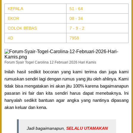
KEPALA
51 - 64
EKOR
08 - 34
COLOK BEBAS
7 - 9 - 2
4D
7958
Forum Syair Togel Carolina 12 Februari 2026 Hari Kamis
Inilah hasil sedikit bocoran yang kami terima dan juga kami
rumuskan sendiri lagi dengan rumus yang jitu oleh ahlinya. Kami
tidak bisa mengatakan ini akan jitu 100% karena bagaimanapun
pasaran ini fair dan kita sendiri harus dapat menebaknya. Ini
hanyalah sedikit bantuan agar angka yang nantinya dipasang
akan keluar dan kena.
Jadi bagaimanapun,
SELALU UTAMAKAN