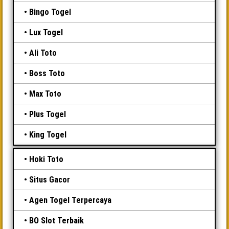
Bingo Togel
Lux Togel
Ali Toto
Boss Toto
Max Toto
Plus Togel
King Togel
Hoki Toto
Situs Gacor
Agen Togel Terpercaya
BO Slot Terbaik