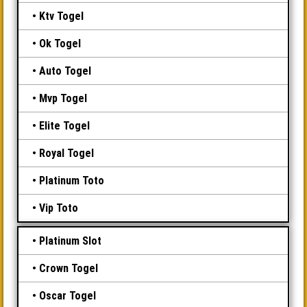
Ktv Togel
Ok Togel
Auto Togel
Mvp Togel
Elite Togel
Royal Togel
Platinum Toto
Vip Toto
Platinum Slot
Crown Togel
Oscar Togel