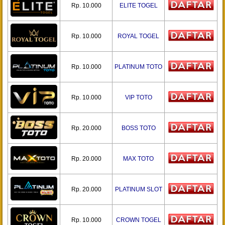
Rp. 10.000
ELITE TOGEL
Rp. 10.000
ROYAL TOGEL
Rp. 10.000
PLATINUM TOTO
Rp. 10.000
VIP TOTO
Rp. 20.000
BOSS TOTO
Rp. 20.000
MAX TOTO
Rp. 20.000
PLATINUM SLOT
Rp. 10.000
CROWN TOGEL