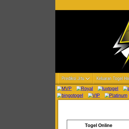
Prediksi Jitu
Keluaran Togel Har
Togel Online