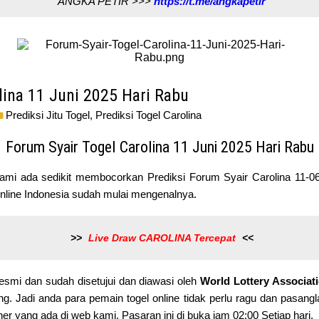
ANGKA PETIR >>>
https://t.me/angkapetir
lina 11 Juni 2025 Hari Rabu
Prediksi Jitu Togel,
Prediksi Togel Carolina
Forum Syair Togel Carolina 11 Juni 2025 Hari Rabu
ami ada sedikit membocorkan Prediksi Forum Syair Carolina 11-06
 online Indonesia sudah mulai mengenalnya.
>>
Live Draw CAROLINA Tercepat
<<
resmi dan sudah disetujui dan diawasi oleh
World Lottery Associat
ng. Jadi anda para pemain togel online tidak perlu ragu dan pasangla
er yang ada di web kami. Pasaran ini di buka jam 02:00 Setiap hari.