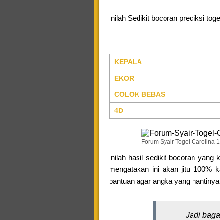
Inilah Sedikit bocoran prediksi tog
KEPALA
EKOR
COLOK BEBAS
4D
Forum Syair Togel Carolina 
Inilah hasil sedikit bocoran yang
mengatakan ini akan jitu 100% ka
bantuan agar angka yang nantinya
Jadi bag