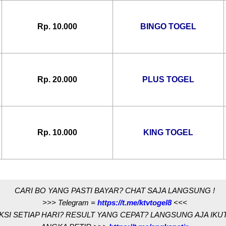
Rp. 10.000
BINGO TOGEL
Rp. 20.000
PLUS TOGEL
Rp. 10.000
KING TOGEL
CARI BO YANG PASTI BAYAR? CHAT SAJA LANGSUNG !
>>> Telegram =
https://t.me/ktvtogel8
<<<
KSI SETIAP HARI? RESULT YANG CEPAT? LANGSUNG AJA IKU