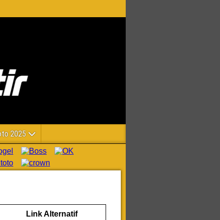
oto 2025
Link Alternatif