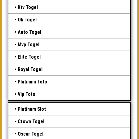
Ktv Togel
Ok Togel
Auto Togel
Mvp Togel
Elite Togel
Royal Togel
Platinum Toto
Vip Toto
Platinum Slot
Crown Togel
Oscar Togel