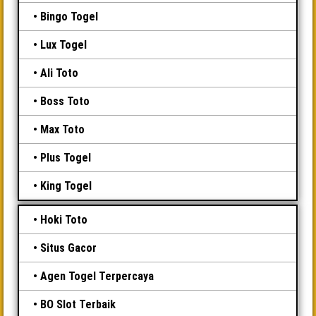
Bingo Togel
Lux Togel
Ali Toto
Boss Toto
Max Toto
Plus Togel
King Togel
Hoki Toto
Situs Gacor
Agen Togel Terpercaya
BO Slot Terbaik