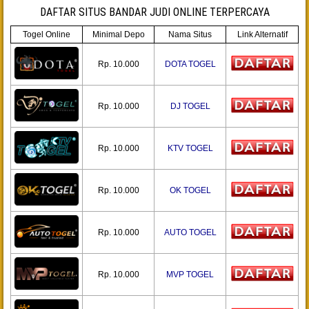
DAFTAR SITUS BANDAR JUDI ONLINE TERPERCAYA
Togel Online
Minimal Depo
Nama Situs
Link Alternatif
Rp. 10.000
DOTA TOGEL
Rp. 10.000
DJ TOGEL
Rp. 10.000
KTV TOGEL
Rp. 10.000
OK TOGEL
Rp. 10.000
AUTO TOGEL
Rp. 10.000
MVP TOGEL