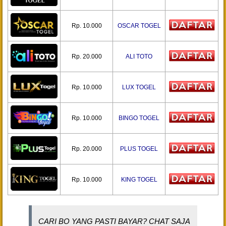
Rp. 10.000
OSCAR TOGEL
Rp. 20.000
ALI TOTO
Rp. 10.000
LUX TOGEL
Rp. 10.000
BINGO TOGEL
Rp. 20.000
PLUS TOGEL
Rp. 10.000
KING TOGEL
CARI BO YANG PASTI BAYAR? CHAT SAJA