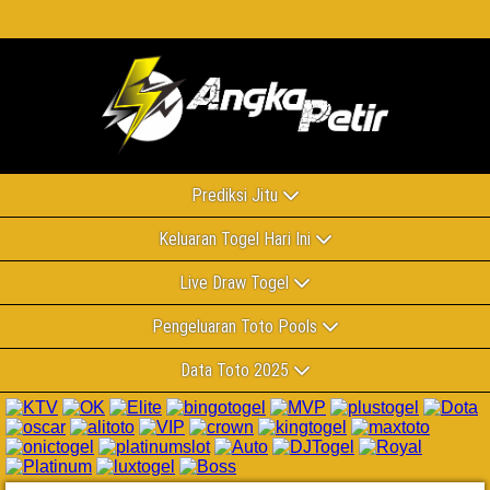
Prediksi Jitu
Keluaran Togel Hari Ini
Live Draw Togel
Pengeluaran Toto Pools
Data Toto 2025