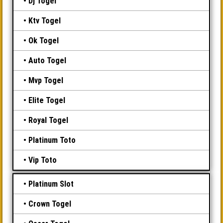
Dj Togel
Ktv Togel
Ok Togel
Auto Togel
Mvp Togel
Elite Togel
Royal Togel
Platinum Toto
Vip Toto
Platinum Slot
Crown Togel