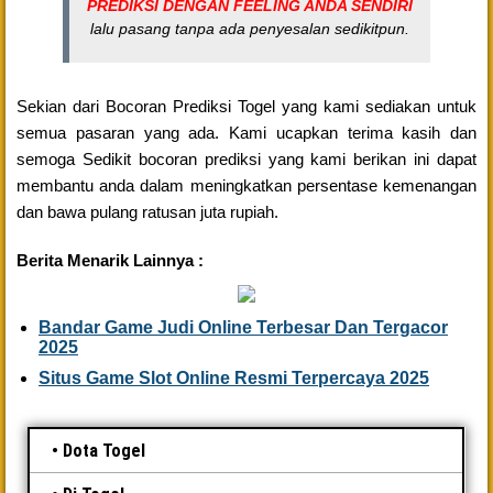
PREDIKSI DENGAN FEELING ANDA SENDIRI
lalu pasang tanpa ada penyesalan sedikitpun.
Sekian dari Bocoran Prediksi Togel yang kami sediakan untuk
semua pasaran yang ada. Kami ucapkan terima kasih dan
semoga Sedikit bocoran prediksi yang kami berikan ini dapat
membantu anda dalam meningkatkan persentase kemenangan
dan bawa pulang ratusan juta rupiah.
Berita Menarik Lainnya :
Bandar Game Judi Online Terbesar Dan Tergacor
2025
Situs Game Slot Online Resmi Terpercaya 2025
Dota Togel