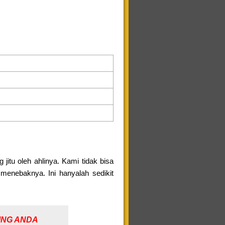
jitu oleh ahlinya. Kami tidak bisa
 menebaknya. Ini hanyalah sedikit
ING ANDA