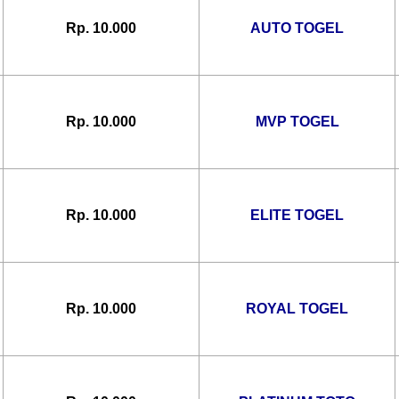
Rp. 10.000
AUTO TOGEL
Rp. 10.000
MVP TOGEL
Rp. 10.000
ELITE TOGEL
Rp. 10.000
ROYAL TOGEL