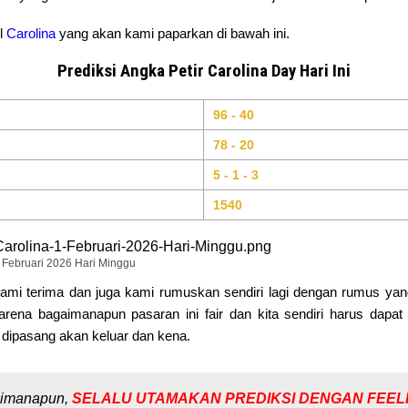
el
Carolina
yang akan kami paparkan di bawah ini.
Prediksi Angka Petir Carolina Day Hari Ini
96 - 40
78 - 20
5 - 1 - 3
1540
1 Februari 2026 Hari Minggu
 kami terima dan juga kami rumuskan sendiri lagi dengan rumus yang 
rena bagaimanapun pasaran ini fair dan kita sendiri harus dapat
 dipasang akan keluar dan kena.
aimanapun,
SELALU UTAMAKAN PREDIKSI DENGAN FEEL