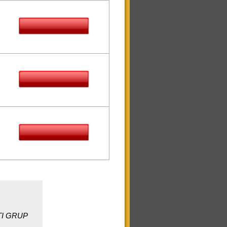
TI GRUP