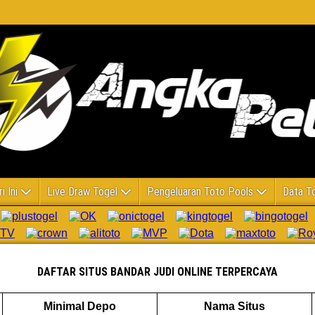
i Ini
Live Draw Togel
Pengeluaran Toto Pools
Data T
DAFTAR SITUS BANDAR JUDI ONLINE TERPERCAYA
Minimal Depo
Nama Situs