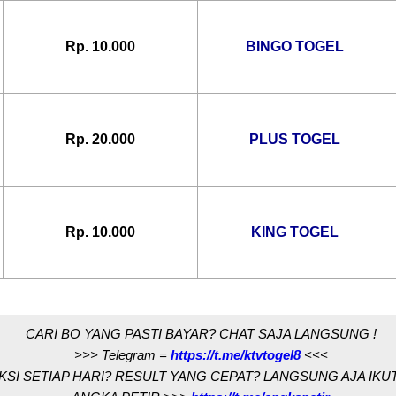
Rp. 10.000
BINGO TOGEL
Rp. 20.000
PLUS TOGEL
Rp. 10.000
KING TOGEL
CARI BO YANG PASTI BAYAR? CHAT SAJA LANGSUNG !
>>> Telegram =
https://t.me/ktvtogel8
<<<
KSI SETIAP HARI? RESULT YANG CEPAT? LANGSUNG AJA IKU