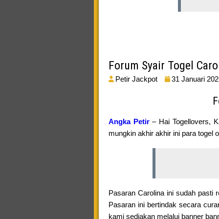
Forum Syair Togel Caro
Petir Jackpot
31 Januari 20
F
Angka Petir
– Hai Togellovers, K
mungkin akhir akhir ini para togel
Pasaran Carolina ini sudah pasti 
Pasaran ini bertindak secara cura
kami sediakan melalui banner bann