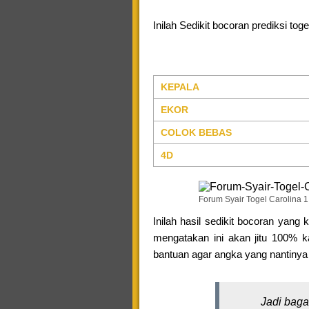
Inilah Sedikit bocoran prediksi tog
KEPALA
EKOR
COLOK BEBAS
4D
Forum Syair Togel Carolina 
Inilah hasil sedikit bocoran yang
mengatakan ini akan jitu 100% ka
bantuan agar angka yang nantinya
Jadi bag