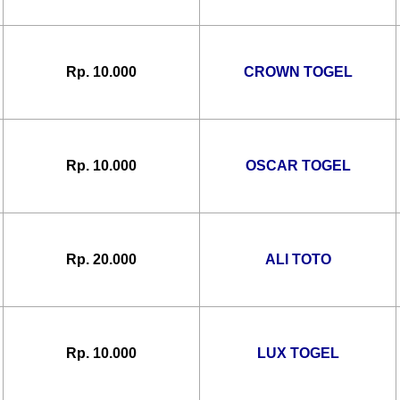
Rp. 10.000
CROWN TOGEL
Rp. 10.000
OSCAR TOGEL
Rp. 20.000
ALI TOTO
Rp. 10.000
LUX TOGEL