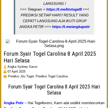
LANGSUNG !
>>> Telegram =
https://t.me/ktvtogel8
<<<
PREDIKSI SETIAP HARI? RESULT YANG
CEPAT? LANGSUNG AJA IKUTI GRUP
ANGKA PETIR >>>
https://t.me/angkapetir
Forum Syair Togel Carolina 8 April 2025
Hari Selasa
Angka Sydney Gacor
07 April 2025
Prediksi Jitu Togel,
Prediksi Togel Carolina
Forum Syair Togel Carolina 8 April 2025 Hari
Selasa
Angka Petir
– Hai Togellovers, Kami ada sedikit membocorkan