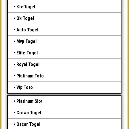
Ktv Togel
Ok Togel
Auto Togel
Mvp Togel
Elite Togel
Royal Togel
Platinum Toto
Vip Toto
Platinum Slot
Crown Togel
Oscar Togel