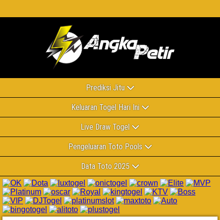
Prediksi Jitu
Keluaran Togel Hari Ini
Live Draw Togel
Pengeluaran Toto Pools
Data Toto 2025