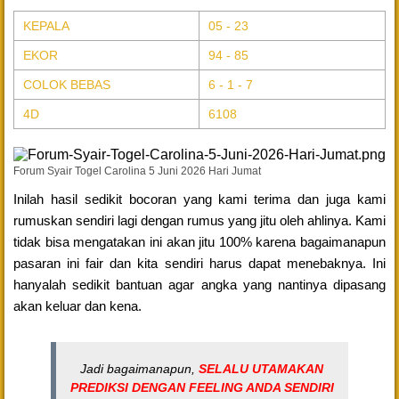
KEPALA
05 - 23
EKOR
94 - 85
COLOK BEBAS
6 - 1 - 7
4D
6108
Forum Syair Togel Carolina 5 Juni 2026 Hari Jumat
Inilah hasil sedikit bocoran yang kami terima dan juga kami
rumuskan sendiri lagi dengan rumus yang jitu oleh ahlinya. Kami
tidak bisa mengatakan ini akan jitu 100% karena bagaimanapun
pasaran ini fair dan kita sendiri harus dapat menebaknya. Ini
hanyalah sedikit bantuan agar angka yang nantinya dipasang
akan keluar dan kena.
Jadi bagaimanapun,
SELALU UTAMAKAN
PREDIKSI DENGAN FEELING ANDA SENDIRI