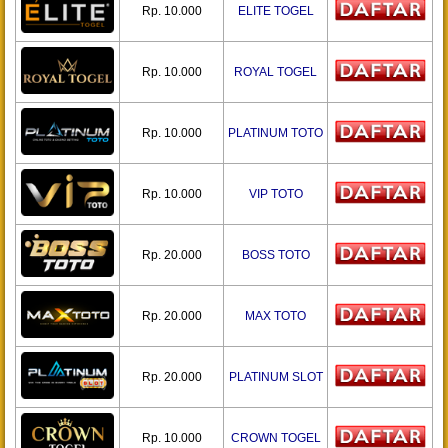
Rp. 10.000
ELITE TOGEL
Rp. 10.000
ROYAL TOGEL
Rp. 10.000
PLATINUM TOTO
Rp. 10.000
VIP TOTO
Rp. 20.000
BOSS TOTO
Rp. 20.000
MAX TOTO
Rp. 20.000
PLATINUM SLOT
Rp. 10.000
CROWN TOGEL