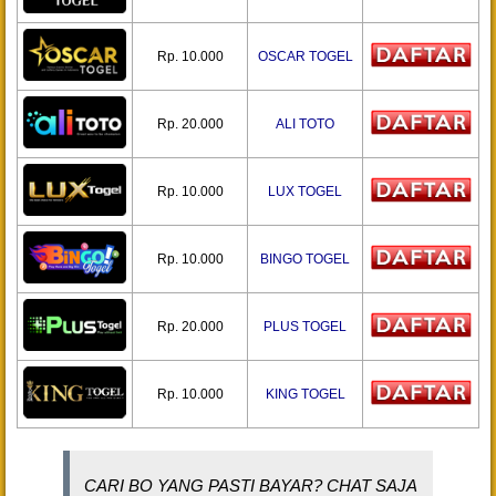
Rp. 10.000
OSCAR TOGEL
Rp. 20.000
ALI TOTO
Rp. 10.000
LUX TOGEL
Rp. 10.000
BINGO TOGEL
Rp. 20.000
PLUS TOGEL
Rp. 10.000
KING TOGEL
CARI BO YANG PASTI BAYAR? CHAT SAJA