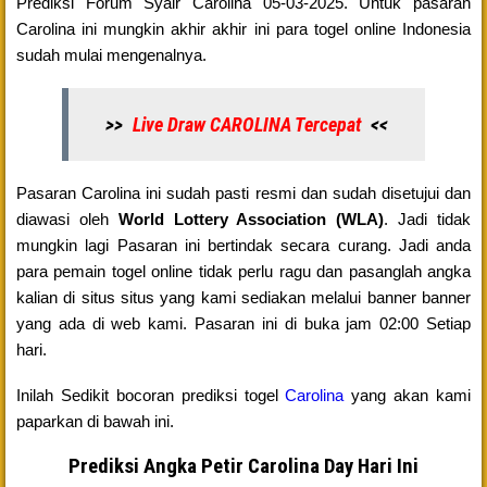
Prediksi Forum Syair Carolina 05-03-2025. Untuk pasaran
Carolina ini mungkin akhir akhir ini para togel online Indonesia
sudah mulai mengenalnya.
>>
Live Draw CAROLINA Tercepat
<<
Pasaran Carolina ini sudah pasti resmi dan sudah disetujui dan
diawasi oleh
World Lottery Association (WLA)
. Jadi tidak
mungkin lagi Pasaran ini bertindak secara curang. Jadi anda
para pemain togel online tidak perlu ragu dan pasanglah angka
kalian di situs situs yang kami sediakan melalui banner banner
yang ada di web kami. Pasaran ini di buka jam 02:00 Setiap
hari.
Inilah Sedikit bocoran prediksi togel
Carolina
yang akan kami
paparkan di bawah ini.
Prediksi Angka Petir Carolina Day Hari Ini