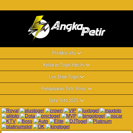
Prediksi Jitu
Keluaran Togel Hari Ini
Live Draw Togel
Pengeluaran Toto Pools
Data Toto 2025