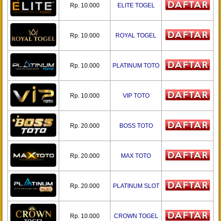
Rp. 10.000
ELITE TOGEL
Rp. 10.000
ROYAL TOGEL
Rp. 10.000
PLATINUM TOTO
Rp. 10.000
VIP TOTO
Rp. 20.000
BOSS TOTO
Rp. 20.000
MAX TOTO
Rp. 20.000
PLATINUM SLOT
Rp. 10.000
CROWN TOGEL