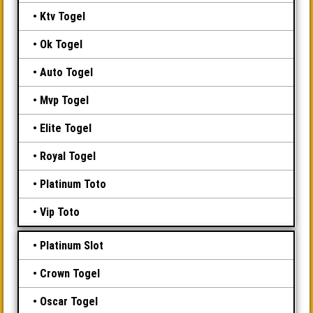
Ktv Togel
Ok Togel
Auto Togel
Mvp Togel
Elite Togel
Royal Togel
Platinum Toto
Vip Toto
Platinum Slot
Crown Togel
Oscar Togel