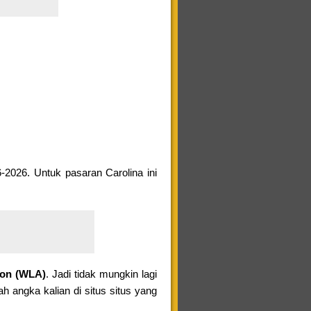
-2026. Untuk pasaran Carolina ini
ion (WLA)
. Jadi tidak mungkin lagi
h angka kalian di situs situs yang