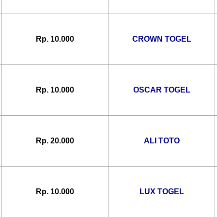
Rp. 10.000
CROWN TOGEL
Rp. 10.000
OSCAR TOGEL
Rp. 20.000
ALI TOTO
Rp. 10.000
LUX TOGEL