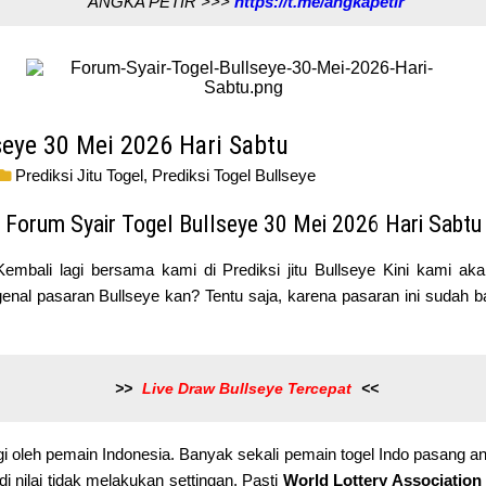
ANGKA PETIR >>>
https://t.me/angkapetir
seye 30 Mei 2026 Hari Sabtu
Prediksi Jitu Togel,
Prediksi Togel Bullseye
Forum Syair Togel Bullseye 30 Mei 2026 Hari Sabtu
Kembali lagi bersama kami di Prediksi jitu Bullseye Kini kami ak
nal pasaran Bullseye kan? Tentu saja, karena pasaran ini sudah b
>>
Live Draw Bullseye Tercepat
<<
lagi oleh pemain Indonesia. Banyak sekali pemain togel Indo pasang 
i nilai tidak melakukan settingan. Pasti
World Lottery Association