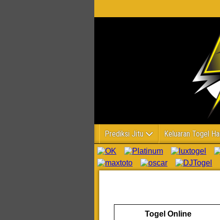
Prediksi Jitu
Keluaran Togel Har
Togel Online