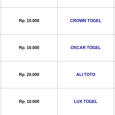
Rp. 10.000
CROWN TOGEL
Rp. 10.000
OSCAR TOGEL
Rp. 20.000
ALI TOTO
Rp. 10.000
LUX TOGEL