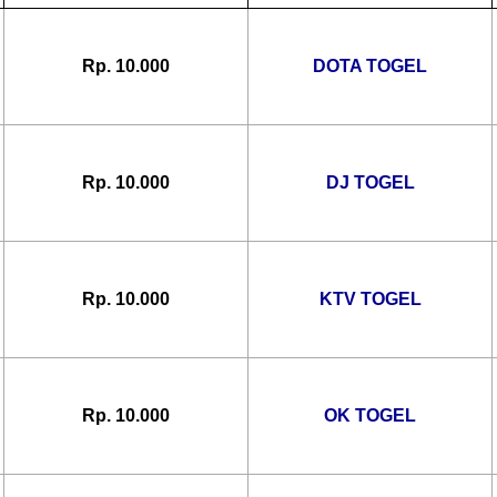
Rp. 10.000
DOTA TOGEL
Rp. 10.000
DJ TOGEL
Rp. 10.000
KTV TOGEL
Rp. 10.000
OK TOGEL