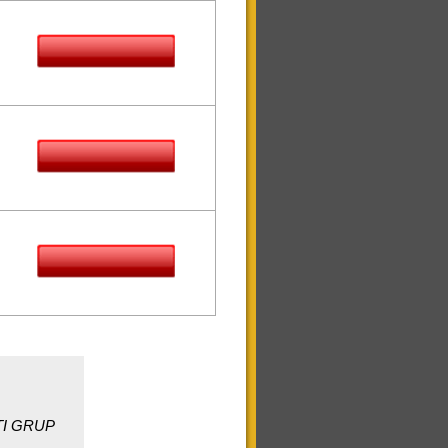
TI GRUP