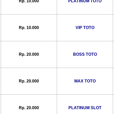
Rp. 10.000
PLATINUM TOTO
Rp. 10.000
VIP TOTO
Rp. 20.000
BOSS TOTO
Rp. 20.000
MAX TOTO
Rp. 20.000
PLATINUM SLOT