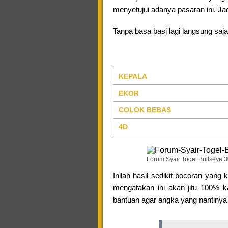
menyetujui adanya pasaran ini. Jadi
Tanpa basa basi lagi langsung saja
KEPALA
EKOR
COLOK BEBAS
4D
Forum Syair Togel Bullseye 
Inilah hasil sedikit bocoran yang
mengatakan ini akan jitu 100% ka
bantuan agar angka yang nantinya