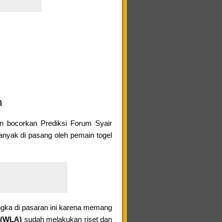
n
an bocorkan Prediksi Forum Syair
anyak di pasang oleh pemain togel
angka di pasaran ini karena memang
 (WLA)
sudah melakukan riset dan