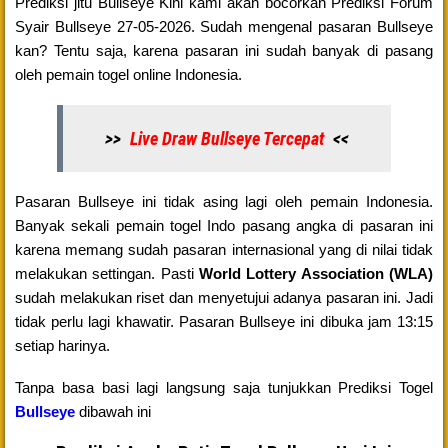
Prediksi jitu Bullseye Kini kami akan bocorkan Prediksi Forum
Syair Bullseye 27-05-2026. Sudah mengenal pasaran Bullseye
kan? Tentu saja, karena pasaran ini sudah banyak di pasang
oleh pemain togel online Indonesia.
>>
Live Draw Bullseye Tercepat
<<
Pasaran Bullseye ini tidak asing lagi oleh pemain Indonesia.
Banyak sekali pemain togel Indo pasang angka di pasaran ini
karena memang sudah pasaran internasional yang di nilai tidak
melakukan settingan. Pasti
World Lottery Association (WLA)
sudah melakukan riset dan menyetujui adanya pasaran ini. Jadi
tidak perlu lagi khawatir. Pasaran Bullseye ini dibuka jam 13:15
setiap harinya.
Tanpa basa basi lagi langsung saja tunjukkan Prediksi Togel
Bullseye
dibawah ini