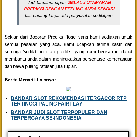
Jadi bagaimanapun,
SELALU UTAMAKAN
PREDIKSI DENGAN FEELING ANDA SENDIRI
lalu pasang tanpa ada penyesalan sedikitpun.
Sekian dari Bocoran Prediksi Togel yang kami sediakan untuk
semua pasaran yang ada. Kami ucapkan terima kasih dan
semoga Sedikit bocoran prediksi yang kami berikan ini dapat
membantu anda dalam meningkatkan persentase kemenangan
dan bawa pulang ratusan juta rupiah.
Berita Menarik Lainnya :
BANDAR SLOT REKOMENDASI TERGACOR RTP
TERTINGGI PALING FAIRPLAY
BANDAR JUDI SLOT TERPOPULER DAN
TERPERCAYA SE-INDONESIA