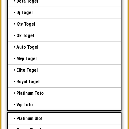
Dota Togel
Dj Togel
Ktv Togel
Ok Togel
Auto Togel
Mvp Togel
Elite Togel
Royal Togel
Platinum Toto
Vip Toto
Platinum Slot