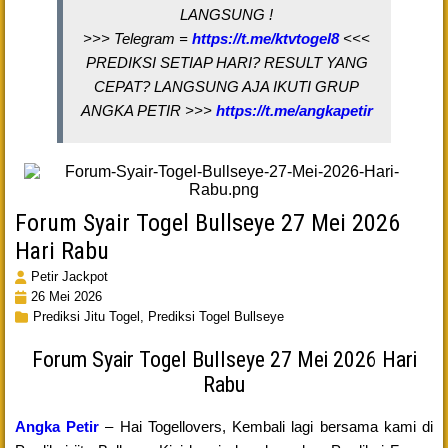
LANGSUNG !
>>> Telegram =
https://t.me/ktvtogel8
<<<
PREDIKSI SETIAP HARI? RESULT YANG
CEPAT? LANGSUNG AJA IKUTI GRUP
ANGKA PETIR >>>
https://t.me/angkapetir
Forum Syair Togel Bullseye 27 Mei 2026
Hari Rabu
Petir Jackpot
26 Mei 2026
Prediksi Jitu Togel,
Prediksi Togel Bullseye
Forum Syair Togel Bullseye 27 Mei 2026 Hari
Rabu
Angka Petir
– Hai Togellovers, Kembali lagi bersama kami di