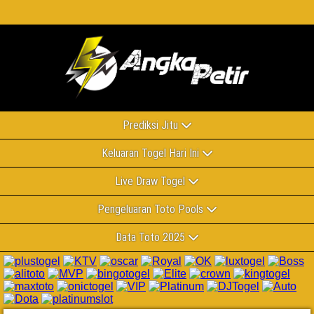
Prediksi Jitu
Keluaran Togel Hari Ini
Live Draw Togel
Pengeluaran Toto Pools
Data Toto 2025