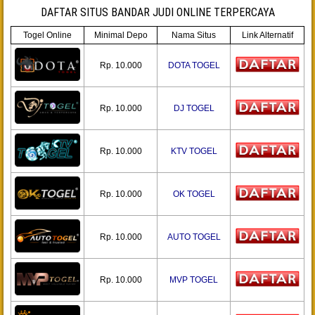
DAFTAR SITUS BANDAR JUDI ONLINE TERPERCAYA
Togel Online
Minimal Depo
Nama Situs
Link Alternatif
Rp. 10.000
DOTA TOGEL
Rp. 10.000
DJ TOGEL
Rp. 10.000
KTV TOGEL
Rp. 10.000
OK TOGEL
Rp. 10.000
AUTO TOGEL
Rp. 10.000
MVP TOGEL