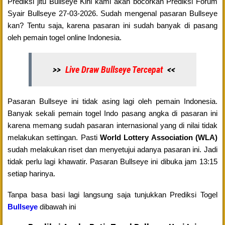
Prediksi jitu Bullseye Kini kami akan bocorkan Prediksi Forum
Syair Bullseye 27-03-2026. Sudah mengenal pasaran Bullseye
kan? Tentu saja, karena pasaran ini sudah banyak di pasang
oleh pemain togel online Indonesia.
>>
Live Draw Bullseye Tercepat
<<
Pasaran Bullseye ini tidak asing lagi oleh pemain Indonesia.
Banyak sekali pemain togel Indo pasang angka di pasaran ini
karena memang sudah pasaran internasional yang di nilai tidak
melakukan settingan. Pasti
World Lottery Association (WLA)
sudah melakukan riset dan menyetujui adanya pasaran ini. Jadi
tidak perlu lagi khawatir. Pasaran Bullseye ini dibuka jam 13:15
setiap harinya.
Tanpa basa basi lagi langsung saja tunjukkan Prediksi Togel
Bullseye
dibawah ini