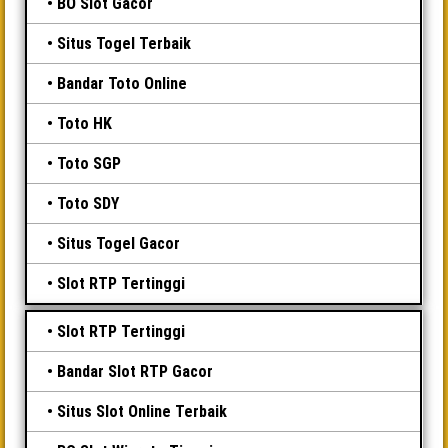
BO Slot Gacor
Situs Togel Terbaik
Bandar Toto Online
Toto HK
Toto SGP
Toto SDY
Situs Togel Gacor
Slot RTP Tertinggi
Slot RTP Tertinggi
Bandar Slot RTP Gacor
Situs Slot Online Terbaik