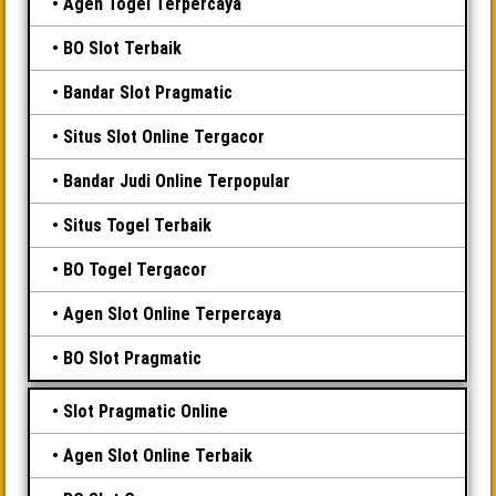
Agen Togel Terpercaya
BO Slot Terbaik
Bandar Slot Pragmatic
Situs Slot Online Tergacor
Bandar Judi Online Terpopular
Situs Togel Terbaik
BO Togel Tergacor
Agen Slot Online Terpercaya
BO Slot Pragmatic
Slot Pragmatic Online
Agen Slot Online Terbaik