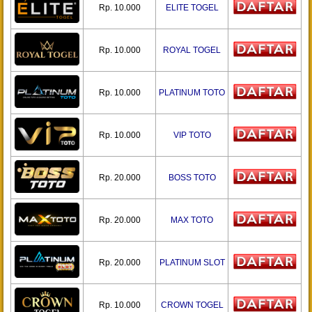
Rp. 10.000
ELITE TOGEL
Rp. 10.000
ROYAL TOGEL
Rp. 10.000
PLATINUM TOTO
Rp. 10.000
VIP TOTO
Rp. 20.000
BOSS TOTO
Rp. 20.000
MAX TOTO
Rp. 20.000
PLATINUM SLOT
Rp. 10.000
CROWN TOGEL