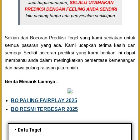
Jadi bagaimanapun,
SELALU UTAMAKAN
PREDIKSI DENGAN FEELING ANDA SENDIRI
lalu pasang tanpa ada penyesalan sedikitpun.
Sekian dari Bocoran Prediksi Togel yang kami sediakan untuk
semua pasaran yang ada. Kami ucapkan terima kasih dan
semoga Sedikit bocoran prediksi yang kami berikan ini dapat
membantu anda dalam meningkatkan persentase kemenangan
dan bawa pulang ratusan juta rupiah.
Berita Menarik Lainnya :
BO PALING FAIRPLAY 2025
BO RESMI TERBESAR 2025
Dota Togel