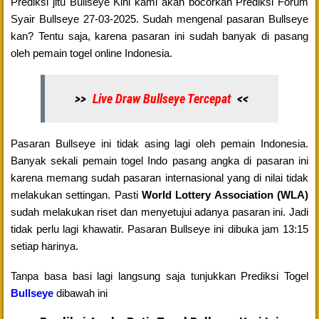
Prediksi jitu Bullseye Kini kami akan bocorkan Prediksi Forum
Syair Bullseye 27-03-2025. Sudah mengenal pasaran Bullseye
kan? Tentu saja, karena pasaran ini sudah banyak di pasang
oleh pemain togel online Indonesia.
>>
Live Draw Bullseye Tercepat
<<
Pasaran Bullseye ini tidak asing lagi oleh pemain Indonesia.
Banyak sekali pemain togel Indo pasang angka di pasaran ini
karena memang sudah pasaran internasional yang di nilai tidak
melakukan settingan. Pasti
World Lottery Association (WLA)
sudah melakukan riset dan menyetujui adanya pasaran ini. Jadi
tidak perlu lagi khawatir. Pasaran Bullseye ini dibuka jam 13:15
setiap harinya.
Tanpa basa basi lagi langsung saja tunjukkan Prediksi Togel
Bullseye
dibawah ini