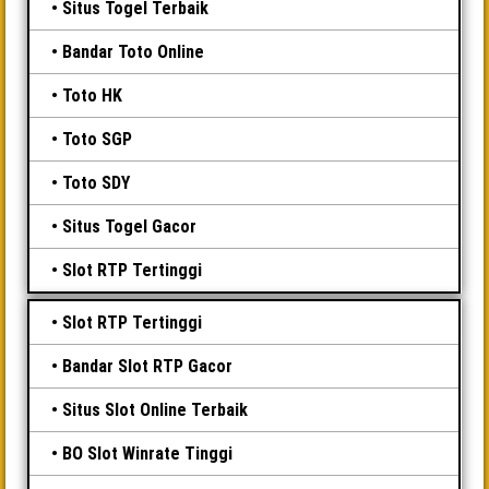
Situs Togel Terbaik
Bandar Toto Online
Toto HK
Toto SGP
Toto SDY
Situs Togel Gacor
Slot RTP Tertinggi
Slot RTP Tertinggi
Bandar Slot RTP Gacor
Situs Slot Online Terbaik
BO Slot Winrate Tinggi