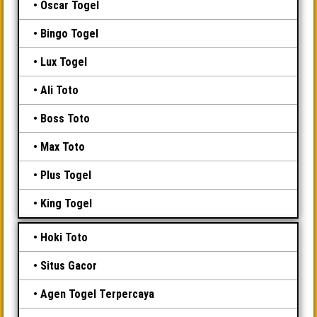
Oscar Togel
Bingo Togel
Lux Togel
Ali Toto
Boss Toto
Max Toto
Plus Togel
King Togel
Hoki Toto
Situs Gacor
Agen Togel Terpercaya