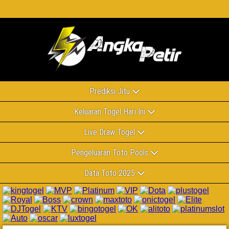
Prediksi Jitu
Keluaran Togel Hari Ini
Live Draw Togel
Pengeluaran Toto Pools
Data Toto 2025