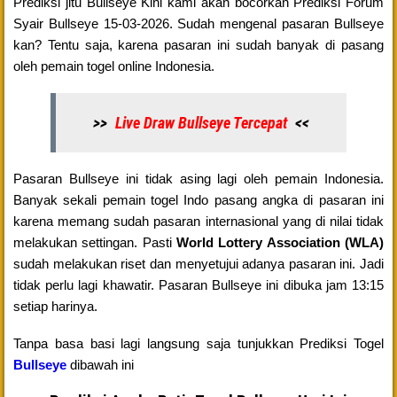
Prediksi jitu Bullseye Kini kami akan bocorkan Prediksi Forum
Syair Bullseye 15-03-2026. Sudah mengenal pasaran Bullseye
kan? Tentu saja, karena pasaran ini sudah banyak di pasang
oleh pemain togel online Indonesia.
>>
Live Draw Bullseye Tercepat
<<
Pasaran Bullseye ini tidak asing lagi oleh pemain Indonesia.
Banyak sekali pemain togel Indo pasang angka di pasaran ini
karena memang sudah pasaran internasional yang di nilai tidak
melakukan settingan. Pasti
World Lottery Association (WLA)
sudah melakukan riset dan menyetujui adanya pasaran ini. Jadi
tidak perlu lagi khawatir. Pasaran Bullseye ini dibuka jam 13:15
setiap harinya.
Tanpa basa basi lagi langsung saja tunjukkan Prediksi Togel
Bullseye
dibawah ini