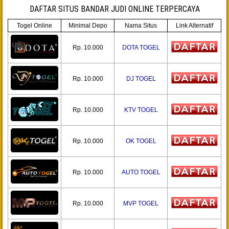
DAFTAR SITUS BANDAR JUDI ONLINE TERPERCAYA
Togel Online
Minimal Depo
Nama Situs
Link Alternatif
Rp. 10.000
DOTA TOGEL
Rp. 10.000
DJ TOGEL
Rp. 10.000
KTV TOGEL
Rp. 10.000
OK TOGEL
Rp. 10.000
AUTO TOGEL
Rp. 10.000
MVP TOGEL