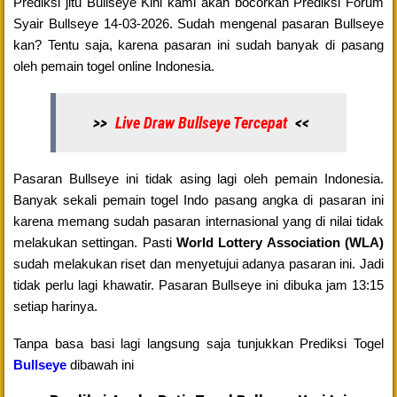
Prediksi jitu Bullseye Kini kami akan bocorkan Prediksi Forum
Syair Bullseye 14-03-2026. Sudah mengenal pasaran Bullseye
kan? Tentu saja, karena pasaran ini sudah banyak di pasang
oleh pemain togel online Indonesia.
>>
Live Draw Bullseye Tercepat
<<
Pasaran Bullseye ini tidak asing lagi oleh pemain Indonesia.
Banyak sekali pemain togel Indo pasang angka di pasaran ini
karena memang sudah pasaran internasional yang di nilai tidak
melakukan settingan. Pasti
World Lottery Association (WLA)
sudah melakukan riset dan menyetujui adanya pasaran ini. Jadi
tidak perlu lagi khawatir. Pasaran Bullseye ini dibuka jam 13:15
setiap harinya.
Tanpa basa basi lagi langsung saja tunjukkan Prediksi Togel
Bullseye
dibawah ini