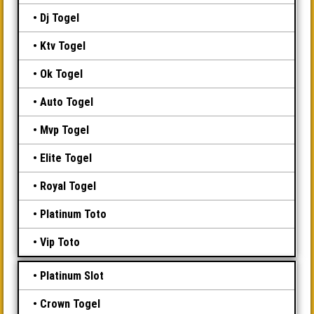
Dj Togel
Ktv Togel
Ok Togel
Auto Togel
Mvp Togel
Elite Togel
Royal Togel
Platinum Toto
Vip Toto
Platinum Slot
Crown Togel