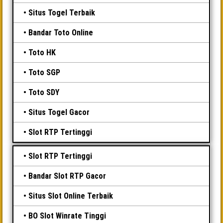
Situs Togel Terbaik
Bandar Toto Online
Toto HK
Toto SGP
Toto SDY
Situs Togel Gacor
Slot RTP Tertinggi
Slot RTP Tertinggi
Bandar Slot RTP Gacor
Situs Slot Online Terbaik
BO Slot Winrate Tinggi