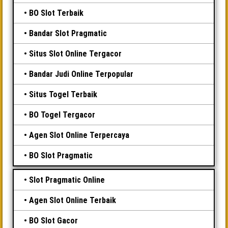
BO Slot Terbaik
Bandar Slot Pragmatic
Situs Slot Online Tergacor
Bandar Judi Online Terpopular
Situs Togel Terbaik
BO Togel Tergacor
Agen Slot Online Terpercaya
BO Slot Pragmatic
Slot Pragmatic Online
Agen Slot Online Terbaik
BO Slot Gacor