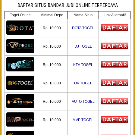
DAFTAR SITUS BANDAR JUDI ONLINE TERPERCAYA
Togel Online
Minimal Depo
Nama Situs
Link Alternatif
Rp. 10.000
DOTA TOGEL
Rp. 10.000
DJ TOGEL
Rp. 10.000
KTV TOGEL
Rp. 10.000
OK TOGEL
Rp. 10.000
AUTO TOGEL
Rp. 10.000
MVP TOGEL