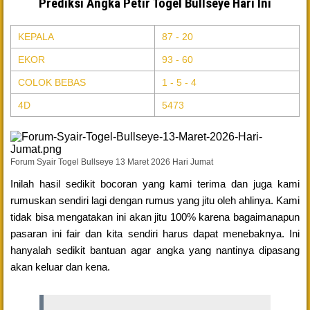
Prediksi Angka Petir Togel Bullseye Hari Ini
KEPALA
87 - 20
EKOR
93 - 60
COLOK BEBAS
1 - 5 - 4
4D
5473
Forum Syair Togel Bullseye 13 Maret 2026 Hari Jumat
Inilah hasil sedikit bocoran yang kami terima dan juga kami
rumuskan sendiri lagi dengan rumus yang jitu oleh ahlinya. Kami
tidak bisa mengatakan ini akan jitu 100% karena bagaimanapun
pasaran ini fair dan kita sendiri harus dapat menebaknya. Ini
hanyalah sedikit bantuan agar angka yang nantinya dipasang
akan keluar dan kena.