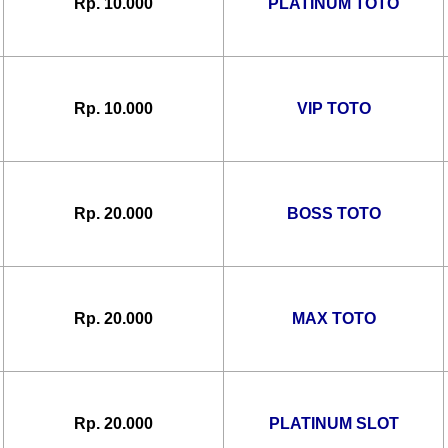
Rp. 10.000
PLATINUM TOTO
Rp. 10.000
VIP TOTO
Rp. 20.000
BOSS TOTO
Rp. 20.000
MAX TOTO
Rp. 20.000
PLATINUM SLOT