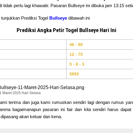
 tidak perlu lagi khawatir. Pasaran Bullseye ini dibuka jam 13:15 seti
 tunjukkan Prediksi Togel
Bullseye
dibawah ini
Prediksi Angka Petir Togel Bullseye Hari Ini
46 - 90
12 - 70
5 - 8 - 3
5892
1 Maret 2025 Hari Selasa
 kami terima dan juga kami rumuskan sendiri lagi dengan rumus yang 
rena bagaimanapun pasaran ini fair dan kita sendiri harus dapat
 dipasang akan keluar dan kena.