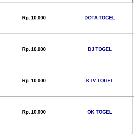
Rp. 10.000
DOTA TOGEL
Rp. 10.000
DJ TOGEL
Rp. 10.000
KTV TOGEL
Rp. 10.000
OK TOGEL