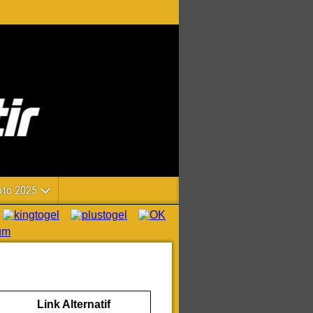
oto 2025
Link Alternatif