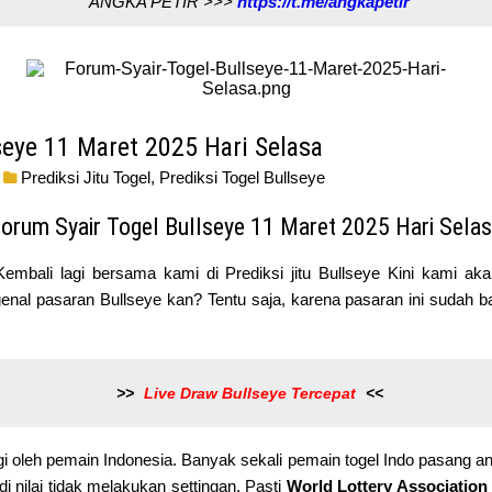
ANGKA PETIR >>>
https://t.me/angkapetir
seye 11 Maret 2025 Hari Selasa
Prediksi Jitu Togel,
Prediksi Togel Bullseye
orum Syair Togel Bullseye 11 Maret 2025 Hari Sela
Kembali lagi bersama kami di Prediksi jitu Bullseye Kini kami ak
nal pasaran Bullseye kan? Tentu saja, karena pasaran ini sudah b
>>
Live Draw Bullseye Tercepat
<<
lagi oleh pemain Indonesia. Banyak sekali pemain togel Indo pasang 
i nilai tidak melakukan settingan. Pasti
World Lottery Association