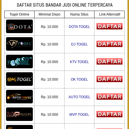
DAFTAR SITUS BANDAR JUDI ONLINE TERPERCAYA
Togel Online
Minimal Depo
Nama Situs
Link Alternatif
Rp. 10.000
DOTA TOGEL
Rp. 10.000
DJ TOGEL
Rp. 10.000
KTV TOGEL
Rp. 10.000
OK TOGEL
Rp. 10.000
AUTO TOGEL
Rp. 10.000
MVP TOGEL