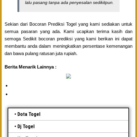
lalu pasang tanpa ada penyesalan sedikitpun.
Sekian dari Bocoran Prediksi Togel yang kami sediakan untuk
semua pasaran yang ada. Kami ucapkan terima kasih dan
semoga Sedikit bocoran prediksi yang kami berikan ini dapat
membantu anda dalam meningkatkan persentase kemenangan
dan bawa pulang ratusan juta rupiah.
Berita Menarik Lainnya :
Dota Togel
Dj Togel