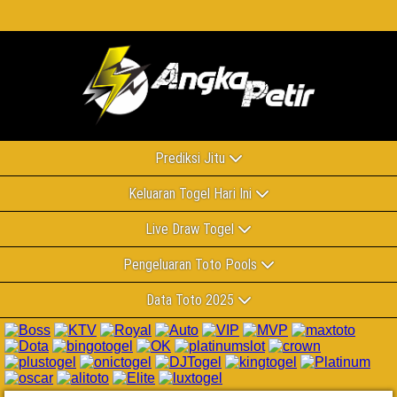
Prediksi Jitu
Keluaran Togel Hari Ini
Live Draw Togel
Pengeluaran Toto Pools
Data Toto 2025