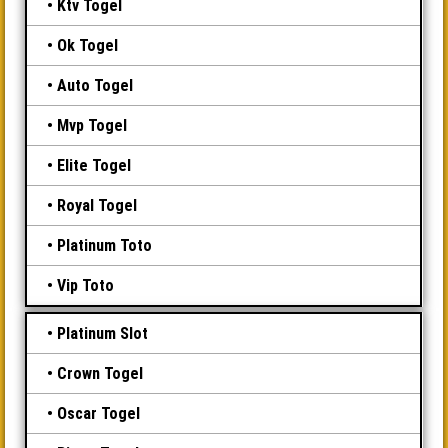
Ktv Togel
Ok Togel
Auto Togel
Mvp Togel
Elite Togel
Royal Togel
Platinum Toto
Vip Toto
Platinum Slot
Crown Togel
Oscar Togel