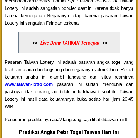
membocorkan Prediksi Forum Syair Taiwan 28-06-2024. Taiwan
Lottery ini sudah sangatlah populer saat ini karena tidak hanya
karena kemegahan Negaranya tetapi karena pasaran Taiwan
Lottery ini sangatlah Fair dan terkenal.
>>
Live Draw TAIWAN Tercepat
<<
Pasaran Taiwan Lottery ini adalah pasaran angka togel yang
telah lama ada dan langsung dari negaranya yakni China. Result
keluaran angka ini diambil langsung dari situs resminya
www.taiwan-lotto.com
pasaran ini sudah mendunia dan
pastinya tidak curang, jadi tidak perlu khawatir soal itu. Taiwan
Lottery ini hasil data keluarannya buka setiap hari jam 20:45
WIB.
Penasaran prediksinya apa? langsung saja lihat dibawah ini !!
Prediksi Angka Petir Togel Taiwan Hari Ini