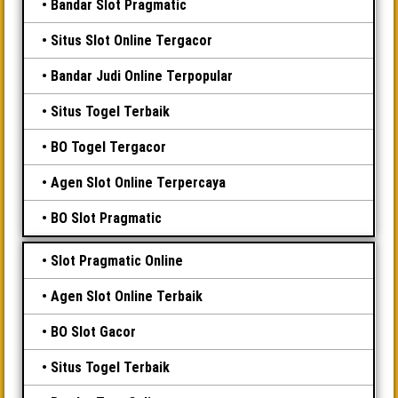
Bandar Slot Pragmatic
Situs Slot Online Tergacor
Bandar Judi Online Terpopular
Situs Togel Terbaik
BO Togel Tergacor
Agen Slot Online Terpercaya
BO Slot Pragmatic
Slot Pragmatic Online
Agen Slot Online Terbaik
BO Slot Gacor
Situs Togel Terbaik