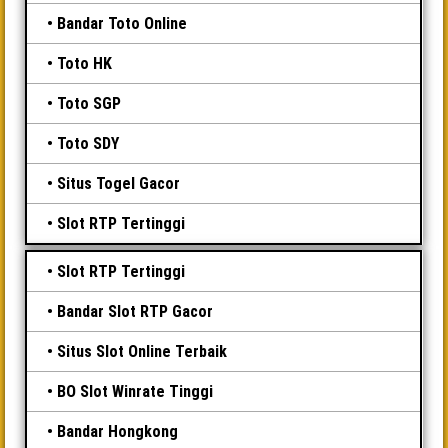
Bandar Toto Online
Toto HK
Toto SGP
Toto SDY
Situs Togel Gacor
Slot RTP Tertinggi
Slot RTP Tertinggi
Bandar Slot RTP Gacor
Situs Slot Online Terbaik
BO Slot Winrate Tinggi
Bandar Hongkong