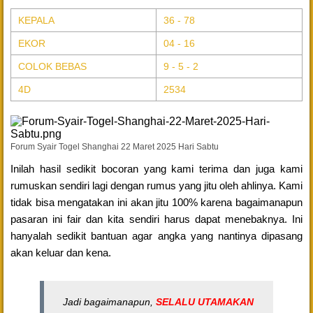
KEPALA
36 - 78
EKOR
04 - 16
COLOK BEBAS
9 - 5 - 2
4D
2534
Forum Syair Togel Shanghai 22 Maret 2025 Hari Sabtu
Inilah hasil sedikit bocoran yang kami terima dan juga kami
rumuskan sendiri lagi dengan rumus yang jitu oleh ahlinya. Kami
tidak bisa mengatakan ini akan jitu 100% karena bagaimanapun
pasaran ini fair dan kita sendiri harus dapat menebaknya. Ini
hanyalah sedikit bantuan agar angka yang nantinya dipasang
akan keluar dan kena.
Jadi bagaimanapun,
SELALU UTAMAKAN