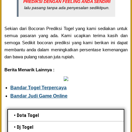
PREDIKSI DENGAN FEELING ANDA SENDIRI
lalu pasang tanpa ada penyesalan sedikitpun.
Sekian dari Bocoran Prediksi Togel yang kami sediakan untuk
semua pasaran yang ada. Kami ucapkan terima kasih dan
semoga Sedikit bocoran prediksi yang kami berikan ini dapat
membantu anda dalam meningkatkan persentase kemenangan
dan bawa pulang ratusan juta rupiah.
Berita Menarik Lainnya :
Bandar Togel Terpercaya
Bandar Judi Game Online
Dota Togel
Dj Togel