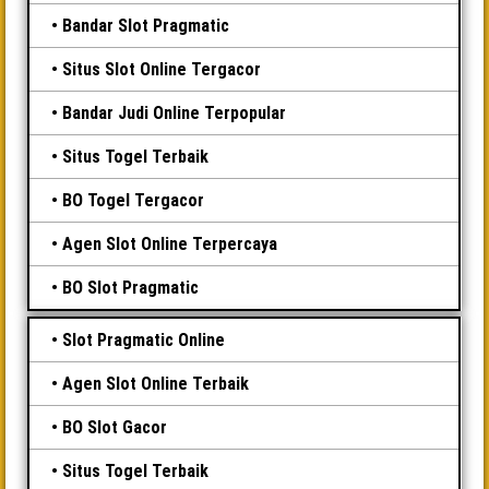
Bandar Slot Pragmatic
Situs Slot Online Tergacor
Bandar Judi Online Terpopular
Situs Togel Terbaik
BO Togel Tergacor
Agen Slot Online Terpercaya
BO Slot Pragmatic
Slot Pragmatic Online
Agen Slot Online Terbaik
BO Slot Gacor
Situs Togel Terbaik