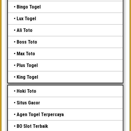
Bingo Togel
Lux Togel
Ali Toto
Boss Toto
Max Toto
Plus Togel
King Togel
Hoki Toto
Situs Gacor
Agen Togel Terpercaya
BO Slot Terbaik