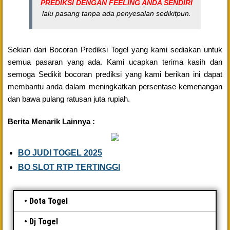
PREDIKSI DENGAN FEELING ANDA SENDIRI
lalu pasang tanpa ada penyesalan sedikitpun.
Sekian dari Bocoran Prediksi Togel yang kami sediakan untuk
semua pasaran yang ada. Kami ucapkan terima kasih dan
semoga Sedikit bocoran prediksi yang kami berikan ini dapat
membantu anda dalam meningkatkan persentase kemenangan
dan bawa pulang ratusan juta rupiah.
Berita Menarik Lainnya :
BO JUDI TOGEL 2025
BO SLOT RTP TERTINGGI
Dota Togel
Dj Togel