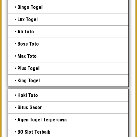
Bingo Togel
Lux Togel
Ali Toto
Boss Toto
Max Toto
Plus Togel
King Togel
Hoki Toto
Situs Gacor
Agen Togel Terpercaya
BO Slot Terbaik