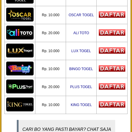
Rp. 10.000
OSCAR TOGEL
Rp. 20.000
ALI TOTO
Rp. 10.000
LUX TOGEL
Rp. 10.000
BINGO TOGEL
Rp. 20.000
PLUS TOGEL
Rp. 10.000
KING TOGEL
CARI BO YANG PASTI BAYAR? CHAT SAJA