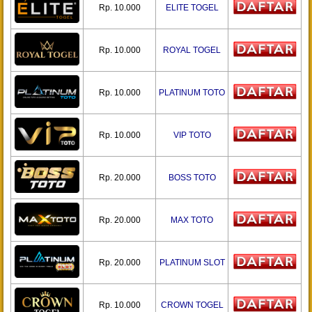
Rp. 10.000
ELITE TOGEL
Rp. 10.000
ROYAL TOGEL
Rp. 10.000
PLATINUM TOTO
Rp. 10.000
VIP TOTO
Rp. 20.000
BOSS TOTO
Rp. 20.000
MAX TOTO
Rp. 20.000
PLATINUM SLOT
Rp. 10.000
CROWN TOGEL