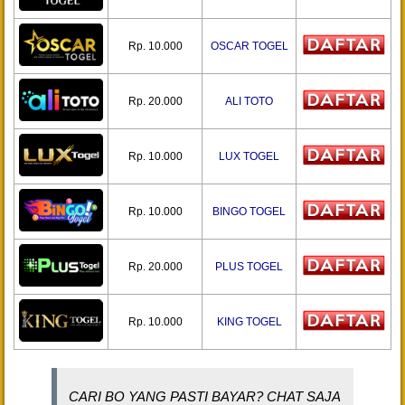
Rp. 10.000
OSCAR TOGEL
Rp. 20.000
ALI TOTO
Rp. 10.000
LUX TOGEL
Rp. 10.000
BINGO TOGEL
Rp. 20.000
PLUS TOGEL
Rp. 10.000
KING TOGEL
CARI BO YANG PASTI BAYAR? CHAT SAJA