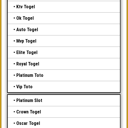
Ktv Togel
Ok Togel
Auto Togel
Mvp Togel
Elite Togel
Royal Togel
Platinum Toto
Vip Toto
Platinum Slot
Crown Togel
Oscar Togel