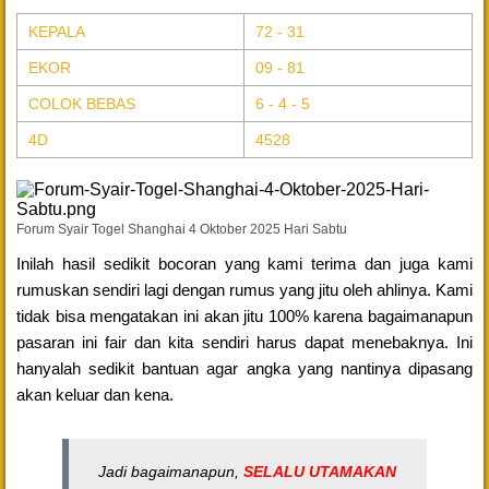
KEPALA
72 - 31
EKOR
09 - 81
COLOK BEBAS
6 - 4 - 5
4D
4528
Forum Syair Togel Shanghai 4 Oktober 2025 Hari Sabtu
Inilah hasil sedikit bocoran yang kami terima dan juga kami
rumuskan sendiri lagi dengan rumus yang jitu oleh ahlinya. Kami
tidak bisa mengatakan ini akan jitu 100% karena bagaimanapun
pasaran ini fair dan kita sendiri harus dapat menebaknya. Ini
hanyalah sedikit bantuan agar angka yang nantinya dipasang
akan keluar dan kena.
Jadi bagaimanapun,
SELALU UTAMAKAN