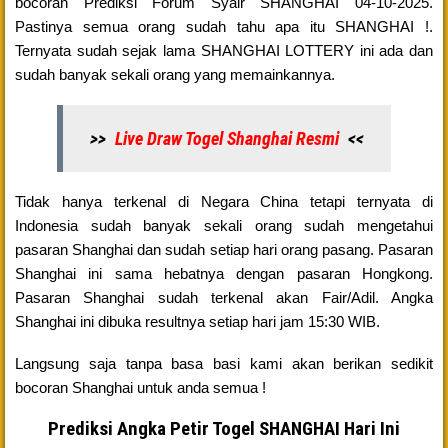
bocoran Prediksi Forum Syair SHANGHAI 04-10-2025.
Pastinya semua orang sudah tahu apa itu SHANGHAI !.
Ternyata sudah sejak lama SHANGHAI LOTTERY ini ada dan
sudah banyak sekali orang yang memainkannya.
>>
Live Draw Togel Shanghai Resmi
<<
Tidak hanya terkenal di Negara China tetapi ternyata di
Indonesia sudah banyak sekali orang sudah mengetahui
pasaran Shanghai dan sudah setiap hari orang pasang. Pasaran
Shanghai ini sama hebatnya dengan pasaran Hongkong.
Pasaran Shanghai sudah terkenal akan Fair/Adil. Angka
Shanghai ini dibuka resultnya setiap hari jam 15:30 WIB.
Langsung saja tanpa basa basi kami akan berikan sedikit
bocoran Shanghai untuk anda semua !
Prediksi Angka Petir Togel SHANGHAI Hari Ini