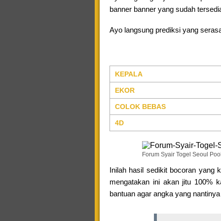
banner banner yang sudah tersedi
Ayo langsung prediksi yang serasa 
KEPALA
EKOR
COLOK BEBAS
4D
Forum Syair Togel Seoul Poo
Inilah hasil sedikit bocoran yang
mengatakan ini akan jitu 100% ka
bantuan agar angka yang nantinya