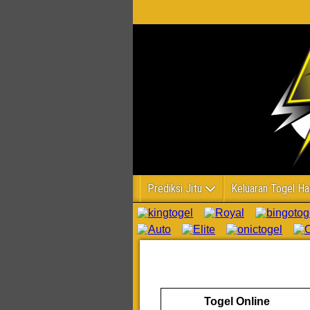
Prediksi Jitu
Keluaran Togel Har
Togel Online