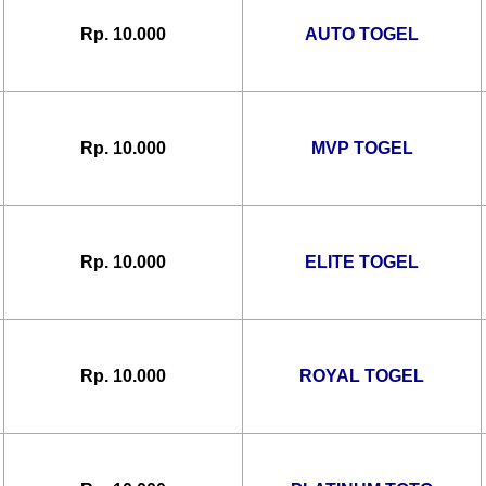
Rp. 10.000
AUTO TOGEL
Rp. 10.000
MVP TOGEL
Rp. 10.000
ELITE TOGEL
Rp. 10.000
ROYAL TOGEL