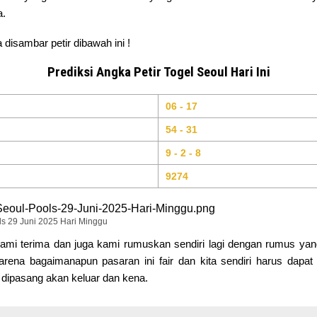
a.
disambar petir dibawah ini !
Prediksi Angka Petir Togel Seoul Hari Ini
06 - 17
54 - 31
9 - 2 - 8
9274
ls 29 Juni 2025 Hari Minggu
 kami terima dan juga kami rumuskan sendiri lagi dengan rumus yang 
rena bagaimanapun pasaran ini fair dan kita sendiri harus dapat
 dipasang akan keluar dan kena.