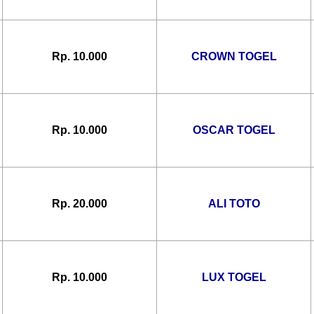
Rp. 10.000
CROWN TOGEL
Rp. 10.000
OSCAR TOGEL
Rp. 20.000
ALI TOTO
Rp. 10.000
LUX TOGEL