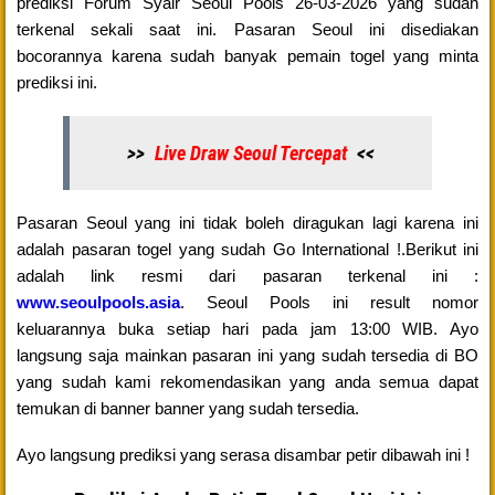
prediksi Forum Syair Seoul Pools 26-03-2026 yang sudah
terkenal sekali saat ini. Pasaran Seoul ini disediakan
bocorannya karena sudah banyak pemain togel yang minta
prediksi ini.
>>
Live Draw Seoul Tercepat
<<
Pasaran Seoul yang ini tidak boleh diragukan lagi karena ini
adalah pasaran togel yang sudah Go International !.Berikut ini
adalah link resmi dari pasaran terkenal ini :
www.seoulpools.asia
. Seoul Pools ini result nomor
keluarannya buka setiap hari pada jam 13:00 WIB. Ayo
langsung saja mainkan pasaran ini yang sudah tersedia di BO
yang sudah kami rekomendasikan yang anda semua dapat
temukan di banner banner yang sudah tersedia.
Ayo langsung prediksi yang serasa disambar petir dibawah ini !