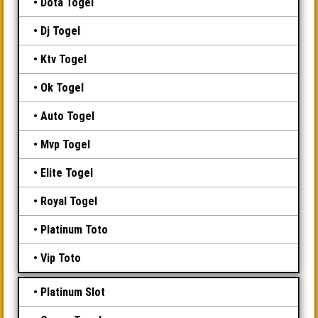
Dota Togel
Dj Togel
Ktv Togel
Ok Togel
Auto Togel
Mvp Togel
Elite Togel
Royal Togel
Platinum Toto
Vip Toto
Platinum Slot