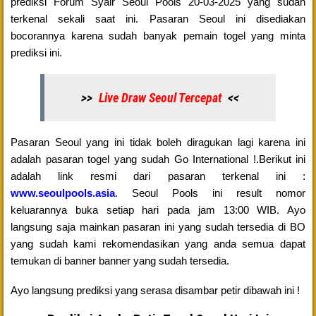
prediksi Forum Syair Seoul Pools 20-03-2025 yang sudah
terkenal sekali saat ini. Pasaran Seoul ini disediakan
bocorannya karena sudah banyak pemain togel yang minta
prediksi ini.
>>
Live Draw Seoul Tercepat
<<
Pasaran Seoul yang ini tidak boleh diragukan lagi karena ini
adalah pasaran togel yang sudah Go International !.Berikut ini
adalah link resmi dari pasaran terkenal ini :
www.seoulpools.asia
. Seoul Pools ini result nomor
keluarannya buka setiap hari pada jam 13:00 WIB. Ayo
langsung saja mainkan pasaran ini yang sudah tersedia di BO
yang sudah kami rekomendasikan yang anda semua dapat
temukan di banner banner yang sudah tersedia.
Ayo langsung prediksi yang serasa disambar petir dibawah ini !