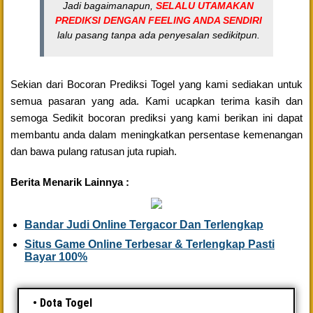
Jadi bagaimanapun,
SELALU UTAMAKAN
PREDIKSI DENGAN FEELING ANDA SENDIRI
lalu pasang tanpa ada penyesalan sedikitpun.
Sekian dari Bocoran Prediksi Togel yang kami sediakan untuk
semua pasaran yang ada. Kami ucapkan terima kasih dan
semoga Sedikit bocoran prediksi yang kami berikan ini dapat
membantu anda dalam meningkatkan persentase kemenangan
dan bawa pulang ratusan juta rupiah.
Berita Menarik Lainnya :
Bandar Judi Online Tergacor Dan Terlengkap
Situs Game Online Terbesar & Terlengkap Pasti
Bayar 100%
Dota Togel