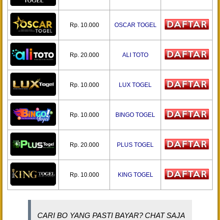
Rp. 10.000
OSCAR TOGEL
Rp. 20.000
ALI TOTO
Rp. 10.000
LUX TOGEL
Rp. 10.000
BINGO TOGEL
Rp. 20.000
PLUS TOGEL
Rp. 10.000
KING TOGEL
CARI BO YANG PASTI BAYAR? CHAT SAJA