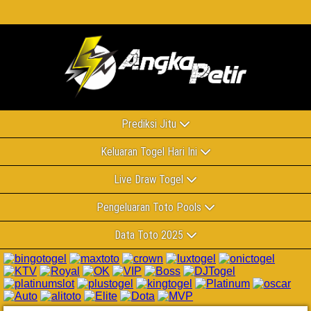
Prediksi Jitu
Keluaran Togel Hari Ini
Live Draw Togel
Pengeluaran Toto Pools
Data Toto 2025