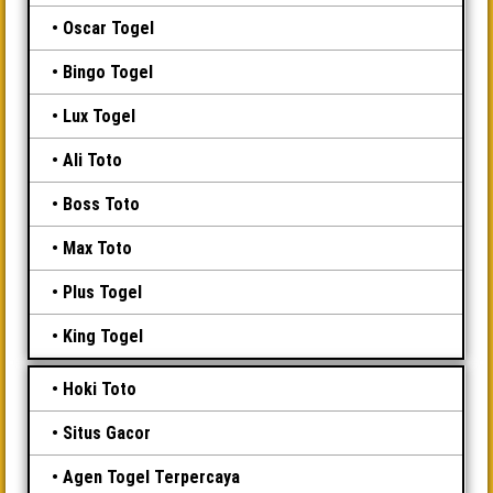
Oscar Togel
Bingo Togel
Lux Togel
Ali Toto
Boss Toto
Max Toto
Plus Togel
King Togel
Hoki Toto
Situs Gacor
Agen Togel Terpercaya