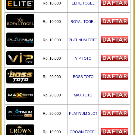
Rp. 10.000
ELITE TOGEL
Rp. 10.000
ROYAL TOGEL
Rp. 10.000
PLATINUM TOTO
Rp. 10.000
VIP TOTO
Rp. 20.000
BOSS TOTO
Rp. 20.000
MAX TOTO
Rp. 20.000
PLATINUM SLOT
Rp. 10.000
CROWN TOGEL