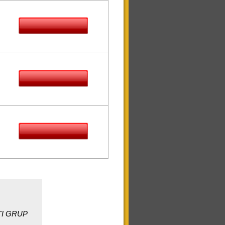
TI GRUP