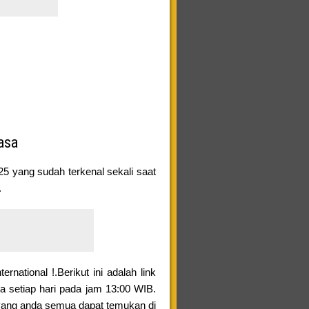
asa
25 yang sudah terkenal sekali saat
.
national !.Berikut ini adalah link
ka setiap hari pada jam 13:00 WIB.
yang anda semua dapat temukan di