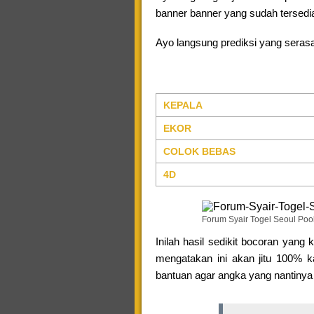
banner banner yang sudah tersedi
Ayo langsung prediksi yang serasa 
KEPALA
EKOR
COLOK BEBAS
4D
Forum Syair Togel Seoul Poo
Inilah hasil sedikit bocoran yang
mengatakan ini akan jitu 100% ka
bantuan agar angka yang nantinya