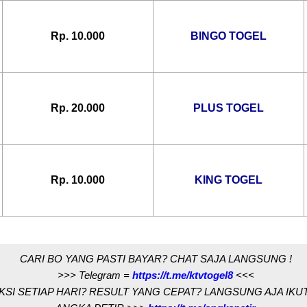
Rp. 10.000
BINGO TOGEL
Rp. 20.000
PLUS TOGEL
Rp. 10.000
KING TOGEL
CARI BO YANG PASTI BAYAR? CHAT SAJA LANGSUNG !
>>> Telegram =
https://t.me/ktvtogel8
<<<
KSI SETIAP HARI? RESULT YANG CEPAT? LANGSUNG AJA IKU